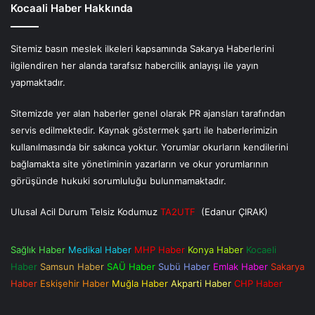
Kocaali Haber Hakkında
Sitemiz basın meslek ilkeleri kapsamında Sakarya Haberlerini
ilgilendiren her alanda tarafsız habercilik anlayışı ile yayın
yapmaktadır.
Sitemizde yer alan haberler genel olarak PR ajansları tarafından
servis edilmektedir. Kaynak göstermek şartı ile haberlerimizin
kullanılmasında bir sakınca yoktur. Yorumlar okurların kendilerini
bağlamakta site yönetiminin yazarların ve okur yorumlarının
görüşünde hukuki sorumluluğu bulunmamaktadır.
Ulusal Acil Durum Telsiz Kodumuz
TA2UTF
(Edanur ÇIRAK)
Sağlık Haber
Medikal Haber
MHP Haber
Konya Haber
Kocaeli
Haber
Samsun Haber
SAÜ Haber
Subü Haber
Emlak Haber
Sakarya
Haber
Eskişehir Haber
Muğla Haber
Akparti Haber
CHP Haber