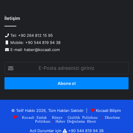
İletişim
Tel: +90 264 812 15 95
Mobile: +90 544 819 94 38
E-mail: haber@kocaali.com
E-
Posta
adresinizi
giriniz
© Telif Hakkı 2026, Tüm Hakları Saklıdır |
Kocaali Bilişim
|
Kocaali Emlak
|
Künye
|
Gizlilik Politikası
|
Düzeltme
Politikası
|
Haber Doğrulama Ilkesi
Acil Durumlar için
+90 544 819 94 38