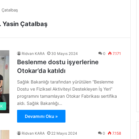
n Çatalbaş
. Yasin Çatalbaş
Ridvan KARA
30 Mayıs 2024
0
7.171
Beslenme dostu işyerlerine
Otokar’da katıldı
Sağlık Bakanlığı tarafından yürütülen “Beslenme
Dostu ve Fiziksel Aktiviteyi Destekleyen İş Yeri”
programını tamamlayan Otokar Fabrikası sertifika
aldı. Sağlık Bakanlığı…
IK
Devamını Oku »
Ridvan KARA
22 Mayıs 2024
0
7.158