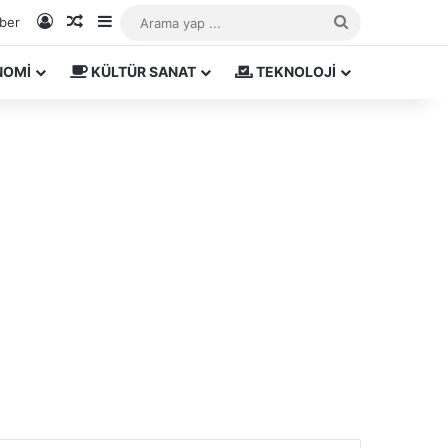
Kayıt Ol
Rastgele Makale
Kenar Bölmesi
Arama
aber
yap
NOMİ
KÜLTÜR SANAT
TEKNOLOJİ
...