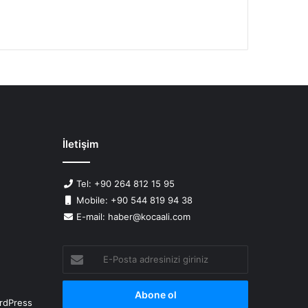
İletişim
Tel: +90 264 812 15 95
Mobile: +90 544 819 94 38
E-mail: haber@kocaali.com
E-
Posta
adresinizi
giriniz
rdPress