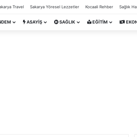
akarya Travel
Sakarya Yöresel Lezzetler
Kocaali Rehber
Sağlık H
NDEM
ASAYİŞ
SAĞLIK
EĞİTİM
EKO