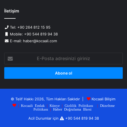
İletişim
Tel: +90 264 812 15 95
Mobile: +90 544 819 94 38
E-mail: haber@kocaali.com
E-
Posta
adresinizi
giriniz
© Telif Hakkı 2026, Tüm Hakları Saklıdır |
Kocaali Bilişim
|
Kocaali Emlak
|
Künye
|
Gizlilik Politikası
|
Düzeltme
Politikası
|
Haber Doğrulama Ilkesi
Acil Durumlar için
+90 544 819 94 38