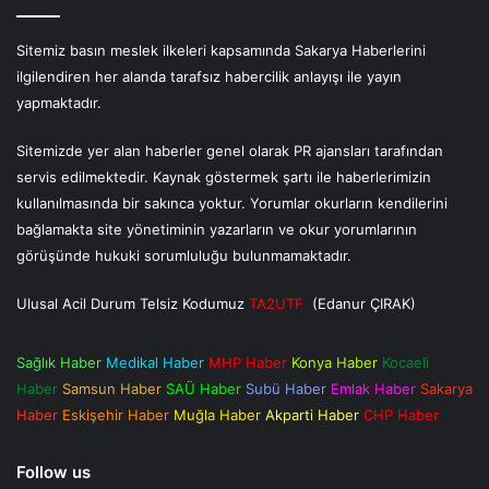
Sitemiz basın meslek ilkeleri kapsamında Sakarya Haberlerini
ilgilendiren her alanda tarafsız habercilik anlayışı ile yayın
yapmaktadır.
Sitemizde yer alan haberler genel olarak PR ajansları tarafından
servis edilmektedir. Kaynak göstermek şartı ile haberlerimizin
kullanılmasında bir sakınca yoktur. Yorumlar okurların kendilerini
bağlamakta site yönetiminin yazarların ve okur yorumlarının
görüşünde hukuki sorumluluğu bulunmamaktadır.
Ulusal Acil Durum Telsiz Kodumuz
TA2UTF
(Edanur ÇIRAK)
Sağlık Haber
Medikal Haber
MHP Haber
Konya Haber
Kocaeli
Haber
Samsun Haber
SAÜ Haber
Subü Haber
Emlak Haber
Sakarya
Haber
Eskişehir Haber
Muğla Haber
Akparti Haber
CHP Haber
Follow us