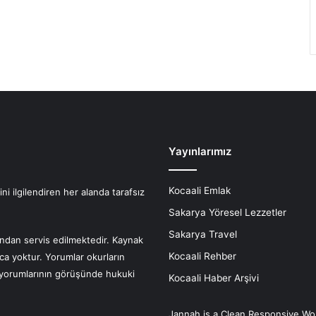
Yayınlarımız
Kocaali Emlak
i ilgilendiren her alanda tarafsız
Sakarya Yöresel Lezzetler
Sakarya Travel
fından servis edilmektedir. Kaynak
Kocaali Rehber
nca yoktur. Yorumlar okurların
r yorumlarının görüşünde hukuki
Kocaali Haber Arşivi
Jannah is a Clean Responsive Wo