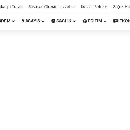
akarya Travel
Sakarya Yöresel Lezzetler
Kocaali Rehber
Sağlık H
NDEM
ASAYİŞ
SAĞLIK
EĞİTİM
EKO