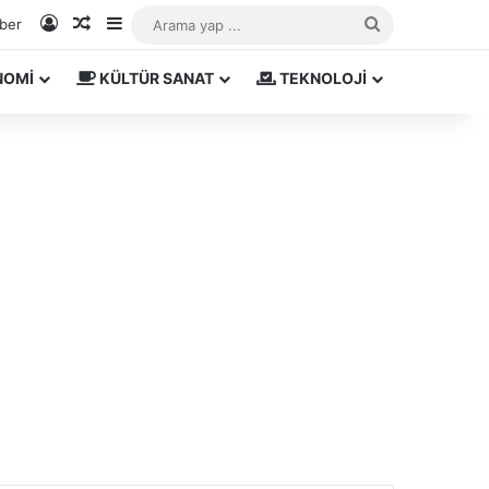
Kayıt Ol
Rastgele Makale
Kenar Bölmesi
Arama
aber
yap
NOMİ
KÜLTÜR SANAT
TEKNOLOJİ
...