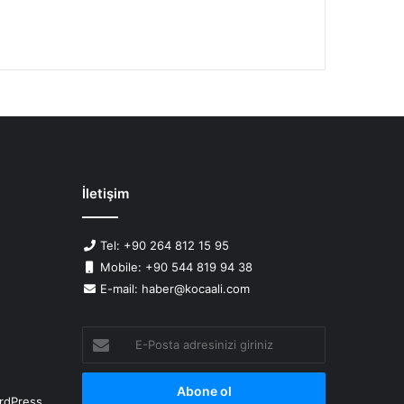
İletişim
Tel: +90 264 812 15 95
Mobile: +90 544 819 94 38
E-mail: haber@kocaali.com
E-
Posta
adresinizi
giriniz
rdPress