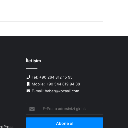
İletişim
Tel: +90 264 812 15 95
Mobile: +90 544 819 94 38
E-mail: haber@kocaali.com
E-
Posta
adresinizi
giriniz
rdPress