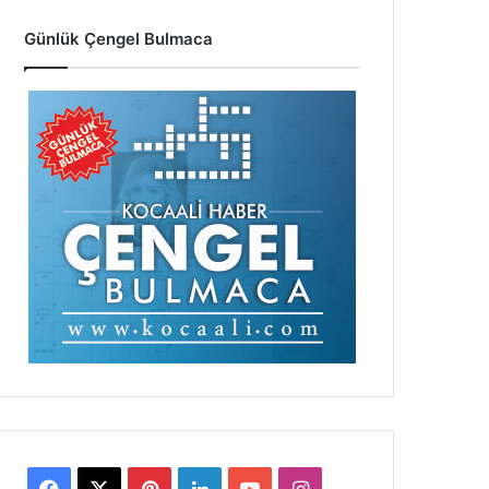
Günlük Çengel Bulmaca
Facebook
X
Pinterest
LinkedIn
YouTube
Instagram