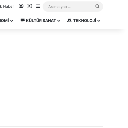
Kayıt Ol
Rastgele Makale
Kenar Bölmesi
Arama
ık Haber
yap
NOMİ
KÜLTÜR SANAT
TEKNOLOJİ
...