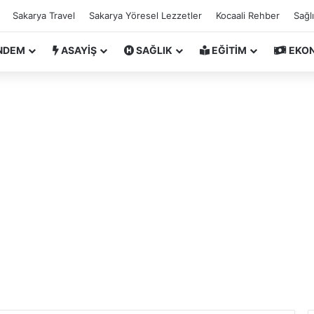
Sakarya Travel
Sakarya Yöresel Lezzetler
Kocaali Rehber
Sağl
NDEM
ASAYİŞ
SAĞLIK
EĞİTİM
EKO