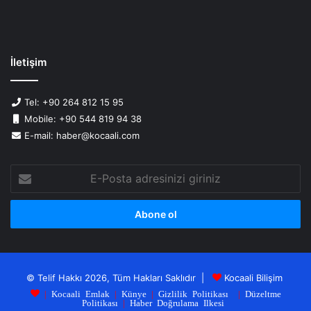
İletişim
Tel: +90 264 812 15 95
Mobile: +90 544 819 94 38
E-mail: haber@kocaali.com
E-
Posta
adresinizi
giriniz
© Telif Hakkı 2026, Tüm Hakları Saklıdır |
Kocaali Bilişim
|
Kocaali Emlak
|
Künye
|
Gizlilik Politikası
|
Düzeltme
Politikası
|
Haber Doğrulama Ilkesi