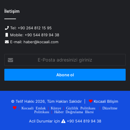
İletişim
Tel: +90 264 812 15 95
Mobile: +90 544 819 94 38
E-mail: haber@kocaali.com
E-
Posta
adresinizi
giriniz
© Telif Hakkı 2026, Tüm Hakları Saklıdır |
Kocaali Bilişim
|
Kocaali Emlak
|
Künye
|
Gizlilik Politikası
|
Düzeltme
Politikası
|
Haber Doğrulama Ilkesi
Acil Durumlar için
+90 544 819 94 38