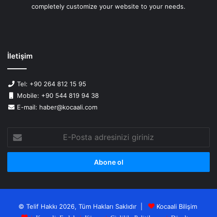
completely customize your website to your needs.
İletişim
Tel: +90 264 812 15 95
Mobile: +90 544 819 94 38
E-mail: haber@kocaali.com
E-
Posta
adresinizi
giriniz
© Telif Hakkı 2026, Tüm Hakları Saklıdır |
Kocaali Bilişim