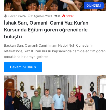
GÜNDEM
Ridvan KARA
2 Ağustos 2024
0
6.937
İshak Sarı, Osmanlı Camii Yaz Kur’an
Kursunda Eğitim gören öğrencilerle
buluştu
Başkan Sarı, Osmanlı Camii İmam Hatibi Nuh Çuhadar’ın
refakatinde, Yaz Kur’an Kursu kapsamında camide eğitim gören
çocuklarla bir araya gelerek…
Devamını Oku »