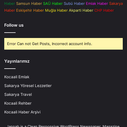
Haber
Samsun Haber
SAÜ Haber
Subü Haber
Emlak Haber
Sakarya
Haber
Eskişehir Haber
Muğla Haber
Akparti Haber
CHP Haber
Follow us
Error Can not Get Posts, Incorrect account info.
Yayınlarımız
Kocaali Emlak
Sakarya Yöresel Lezzetler
Sakarya Travel
Kocaali Rehber
Kocaali Haber Arşivi
Jannah is a Clean Responsive WordPress Newspaper, Magazine,