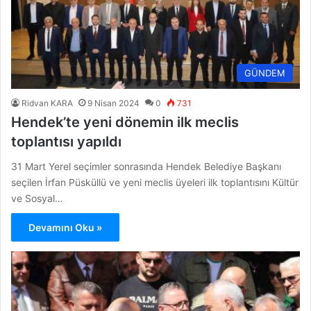
GÜNDEM
Ridvan KARA
9 Nisan 2024
0
731
Hendek’te yeni dönemin ilk meclis
toplantısı yapıldı
31 Mart Yerel seçimler sonrasında Hendek Belediye Başkanı
seçilen İrfan Püsküllü ve yeni meclis üyeleri ilk toplantısını Kültür
ve Sosyal…
Devamını Oku »