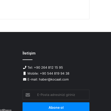
İletişim
Tel: +90 264 812 15 95
Mobile: +90 544 819 94 38
E-mail: haber@kocaali.com
E-
Posta
adresinizi
giriniz
rdPress