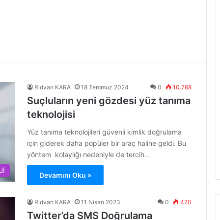
Ridvan KARA
18 Temmuz 2024
0
10.768
Suçluların yeni gözdesi yüz tanıma
teknolojisi
Yüz tanıma teknolojileri güvenli kimlik doğrulama
için giderek daha popüler bir araç haline geldi. Bu
yöntem kolaylığı nedeniyle de tercih…
Jİ
Devamını Oku »
Ridvan KARA
11 Nisan 2023
0
470
Twitter’da SMS Doğrulama