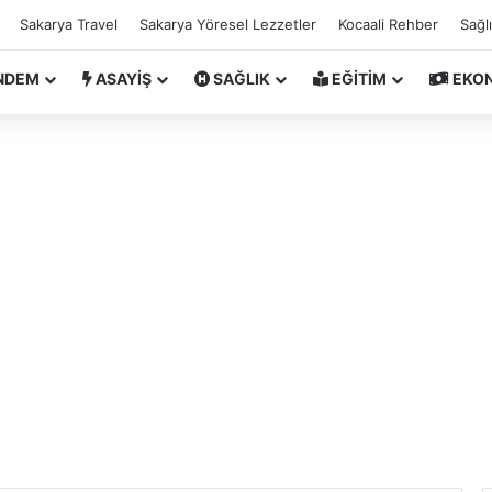
Sakarya Travel
Sakarya Yöresel Lezzetler
Kocaali Rehber
Sağl
NDEM
ASAYİŞ
SAĞLIK
EĞİTİM
EKO