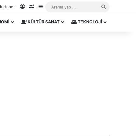
Kayıt Ol
Rastgele Makale
Kenar Bölmesi
Arama
ık Haber
yap
NOMİ
KÜLTÜR SANAT
TEKNOLOJİ
...