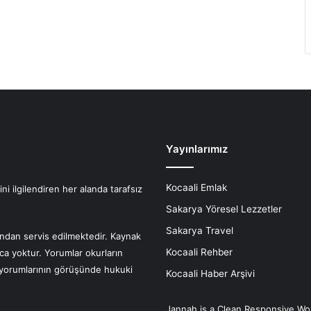
Yayınlarımız
Kocaali Emlak
i ilgilendiren her alanda tarafsız
Sakarya Yöresel Lezzetler
Sakarya Travel
fından servis edilmektedir. Kaynak
Kocaali Rehber
nca yoktur. Yorumlar okurların
r yorumlarının görüşünde hukuki
Kocaali Haber Arşivi
Jannah is a Clean Responsive Wo