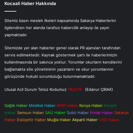
Kocaali Haber Hakkında
Sitemiz basın meslek ilkeleri kapsamında Sakarya Haberlerini
ilgilendiren her alanda tarafsız habercilik anlayışı ile yayın
yapmaktadır.
Sitemizde yer alan haberler genel olarak PR ajansları tarafından
servis edilmektedir. Kaynak göstermek şartı ile haberlerimizin
kullanılmasında bir sakınca yoktur. Yorumlar okurların kendilerini
bağlamakta site yönetiminin yazarların ve okur yorumlarının
görüşünde hukuki sorumluluğu bulunmamaktadır.
Ulusal Acil Durum Telsiz Kodumuz
TA2UTF
(Edanur ÇIRAK)
Sağlık Haber
Medikal Haber
MHP Haber
Konya Haber
Kocaeli
Haber
Samsun Haber
SAÜ Haber
Subü Haber
Emlak Haber
Sakarya
Haber
Eskişehir Haber
Muğla Haber
Akparti Haber
CHP Haber