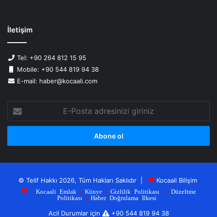
İletişim
Tel: +90 264 812 15 95
Mobile: +90 544 819 94 38
E-mail: haber@kocaali.com
E-
Posta
adresinizi
giriniz
© Telif Hakkı 2026, Tüm Hakları Saklıdır |
Kocaali Bilişim
|
Kocaali Emlak
|
Künye
|
Gizlilik Politikası
|
Düzeltme
Politikası
|
Haber Doğrulama Ilkesi
Acil Durumlar için
+90 544 819 94 38