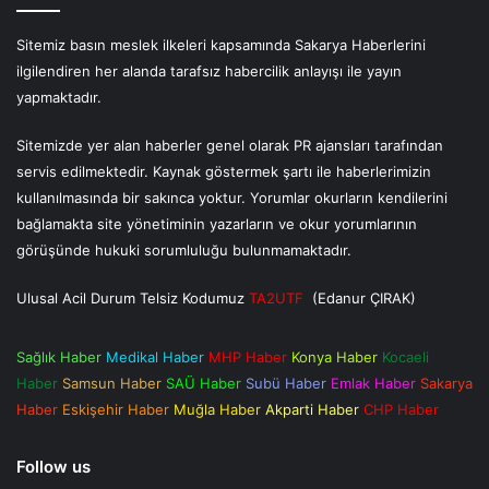
Sitemiz basın meslek ilkeleri kapsamında Sakarya Haberlerini
ilgilendiren her alanda tarafsız habercilik anlayışı ile yayın
yapmaktadır.
Sitemizde yer alan haberler genel olarak PR ajansları tarafından
servis edilmektedir. Kaynak göstermek şartı ile haberlerimizin
kullanılmasında bir sakınca yoktur. Yorumlar okurların kendilerini
bağlamakta site yönetiminin yazarların ve okur yorumlarının
görüşünde hukuki sorumluluğu bulunmamaktadır.
Ulusal Acil Durum Telsiz Kodumuz
TA2UTF
(Edanur ÇIRAK)
Sağlık Haber
Medikal Haber
MHP Haber
Konya Haber
Kocaeli
Haber
Samsun Haber
SAÜ Haber
Subü Haber
Emlak Haber
Sakarya
Haber
Eskişehir Haber
Muğla Haber
Akparti Haber
CHP Haber
Follow us