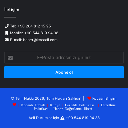
İletişim
Tel: +90 264 812 15 95
Mobile: +90 544 819 94 38
E-mail: haber@kocaali.com
E-
Posta
adresinizi
giriniz
© Telif Hakkı 2026, Tüm Hakları Saklıdır |
Kocaali Bilişim
|
Kocaali Emlak
|
Künye
|
Gizlilik Politikası
|
Düzeltme
Politikası
|
Haber Doğrulama Ilkesi
Acil Durumlar için
+90 544 819 94 38