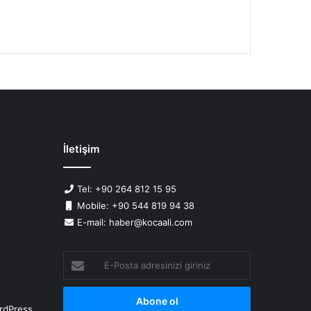
İletişim
Tel: +90 264 812 15 95
Mobile: +90 544 819 94 38
E-mail: haber@kocaali.com
E-
Posta
adresinizi
giriniz
rdPress