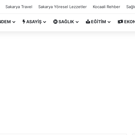
Sakarya Travel
Sakarya Yöresel Lezzetler
Kocaali Rehber
Sağl
NDEM
ASAYİŞ
SAĞLIK
EĞİTİM
EKO