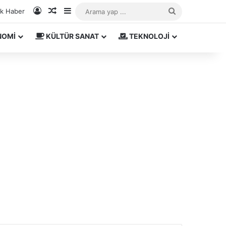
Kayıt Ol
Rastgele Makale
Kenar Bölmesi
Arama
ık Haber
yap
NOMİ
KÜLTÜR SANAT
TEKNOLOJİ
...