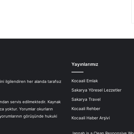
Yayınlarımız
Kocaali Emlak
i ilgilendiren her alanda tarafsız
Sakarya Yöresel Lezzetler
Sakarya Travel
fından servis edilmektedir. Kaynak
Kocaali Rehber
nca yoktur. Yorumlar okurların
r yorumlarının görüşünde hukuki
Kocaali Haber Arşivi
Jannah is a Clean Responsive Wo