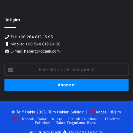
İletişim
Tel: +90 264 812 15 95
Mobile: +90 544 819 94 38
E-mail: haber@kocaali.com
E-
Posta
adresinizi
giriniz
© Telif Hakkı 2026, Tüm Hakları Saklıdır |
Kocaali Bilişim
|
Kocaali Emlak
|
Künye
|
Gizlilik Politikası
|
Düzeltme
Politikası
|
Haber Doğrulama Ilkesi
Acil Durumlar için
+90 544 819 94 38