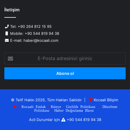
İletişim
Tel: +90 264 812 15 95
Mobile: +90 544 819 94 38
E-mail: haber@kocaali.com
E-
Posta
adresinizi
giriniz
© Telif Hakkı 2026, Tüm Hakları Saklıdır |
Kocaali Bilişim
|
Kocaali Emlak
|
Künye
|
Gizlilik Politikası
|
Düzeltme
Politikası
|
Haber Doğrulama Ilkesi
Acil Durumlar için
+90 544 819 94 38