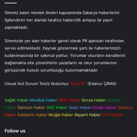
Sitemiz basın meslek ilkeleri kapsamında Sakarya Haberlerini
ilgilendiren her alanda tarafsız habercilik anlayışı ile yayın
yapmaktadır.
Sitemizde yer alan haberler genel olarak PR ajansları tarafından
servis edilmektedir. Kaynak göstermek şartı ile haberlerimizin
kullanılmasında bir sakınca yoktur. Yorumlar okurların kendilerini
bağlamakta site yönetiminin yazarların ve okur yorumlarının
görüşünde hukuki sorumluluğu bulunmamaktadır.
Ulusal Acil Durum Telsiz Kodumuz
TA2UTF
(Edanur ÇIRAK)
Sağlık Haber
Medikal Haber
MHP Haber
Konya Haber
Kocaeli
Haber
Samsun Haber
SAÜ Haber
Subü Haber
Emlak Haber
Sakarya
Haber
Eskişehir Haber
Muğla Haber
Akparti Haber
CHP Haber
Follow us