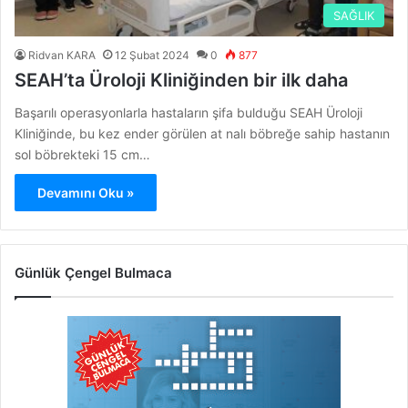
SAĞLIK
Ridvan KARA
12 Şubat 2024
0
877
SEAH’ta Üroloji Kliniğinden bir ilk daha
Başarılı operasyonlarla hastaların şifa bulduğu SEAH Üroloji
Kliniğinde, bu kez ender görülen at nalı böbreğe sahip hastanın
sol böbrekteki 15 cm…
Devamını Oku »
Günlük Çengel Bulmaca