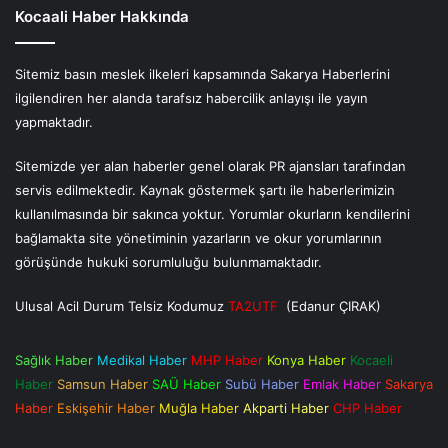
Kocaali Haber Hakkında
Sitemiz basın meslek ilkeleri kapsamında Sakarya Haberlerini
ilgilendiren her alanda tarafsız habercilik anlayışı ile yayın
yapmaktadır.
Sitemizde yer alan haberler genel olarak PR ajansları tarafından
servis edilmektedir. Kaynak göstermek şartı ile haberlerimizin
kullanılmasında bir sakınca yoktur. Yorumlar okurların kendilerini
bağlamakta site yönetiminin yazarların ve okur yorumlarının
görüşünde hukuki sorumluluğu bulunmamaktadır.
Ulusal Acil Durum Telsiz Kodumuz
TA2UTF
(Edanur ÇIRAK)
Sağlık Haber
Medikal Haber
MHP Haber
Konya Haber
Kocaeli
Haber
Samsun Haber
SAÜ Haber
Subü Haber
Emlak Haber
Sakarya
Haber
Eskişehir Haber
Muğla Haber
Akparti Haber
CHP Haber