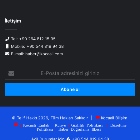
İletişim
Tel: +90 264 812 15 95
Mobile: +90 544 819 94 38
E-mail: haber@kocaali.com
E-
Posta
adresinizi
giriniz
© Telif Hakkı 2026, Tüm Hakları Saklıdır |
Kocaali Bilişim
|
Kocaali Emlak
|
Künye
|
Gizlilik Politikası
|
Düzeltme
Politikası
|
Haber Doğrulama Ilkesi
Acil Durumlar için
+90 544 819 94 38