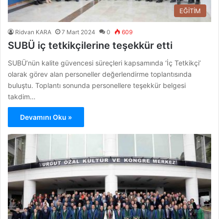
EĞİTİM
Ridvan KARA
7 Mart 2024
0
609
SUBÜ iç tetkikçilerine teşekkür etti
SUBÜ’nün kalite güvencesi süreçleri kapsamında ‘İç Tetkikçi’
olarak görev alan personeller değerlendirme toplantısında
buluştu. Toplantı sonunda personellere teşekkür belgesi
takdim…
Devamını Oku »