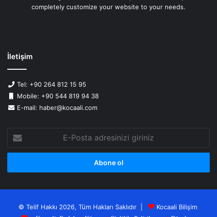
completely customize your website to your needs.
İletişim
Tel: +90 264 812 15 95
Mobile: +90 544 819 94 38
E-mail: haber@kocaali.com
E-
Posta
adresinizi
giriniz
© Telif Hakkı 2026, Tüm Hakları Saklıdır |
Kocaali Bilişim