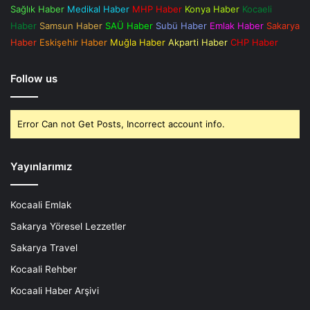
Sağlık Haber
Medikal Haber
MHP Haber
Konya Haber
Kocaeli
Haber
Samsun Haber
SAÜ Haber
Subü Haber
Emlak Haber
Sakarya
Haber
Eskişehir Haber
Muğla Haber
Akparti Haber
CHP Haber
Follow us
Error Can not Get Posts, Incorrect account info.
Yayınlarımız
Kocaali Emlak
Sakarya Yöresel Lezzetler
Sakarya Travel
Kocaali Rehber
Kocaali Haber Arşivi