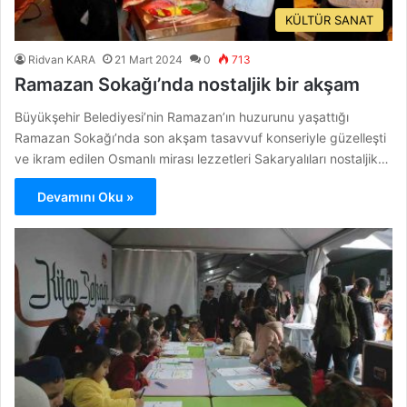
KÜLTÜR SANAT
Ridvan KARA
21 Mart 2024
0
713
Ramazan Sokağı’nda nostaljik bir akşam
Büyükşehir Belediyesi’nin Ramazan’ın huzurunu yaşattığı
Ramazan Sokağı’nda son akşam tasavvuf konseriyle güzelleşti
ve ikram edilen Osmanlı mirası lezzetleri Sakaryalıları nostaljik…
Devamını Oku »