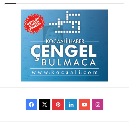
Facebook
X
Pinterest
LinkedIn
YouTube
Instagram