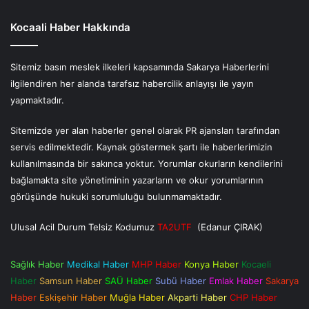
Kocaali Haber Hakkında
Sitemiz basın meslek ilkeleri kapsamında Sakarya Haberlerini
ilgilendiren her alanda tarafsız habercilik anlayışı ile yayın
yapmaktadır.
Sitemizde yer alan haberler genel olarak PR ajansları tarafından
servis edilmektedir. Kaynak göstermek şartı ile haberlerimizin
kullanılmasında bir sakınca yoktur. Yorumlar okurların kendilerini
bağlamakta site yönetiminin yazarların ve okur yorumlarının
görüşünde hukuki sorumluluğu bulunmamaktadır.
Ulusal Acil Durum Telsiz Kodumuz
TA2UTF
(Edanur ÇIRAK)
Sağlık Haber
Medikal Haber
MHP Haber
Konya Haber
Kocaeli
Haber
Samsun Haber
SAÜ Haber
Subü Haber
Emlak Haber
Sakarya
Haber
Eskişehir Haber
Muğla Haber
Akparti Haber
CHP Haber