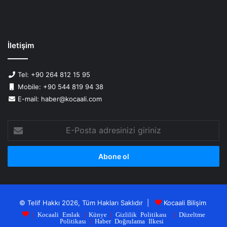
İletişim
Tel: +90 264 812 15 95
Mobile: +90 544 819 94 38
E-mail: haber@kocaali.com
E-
Posta
adresinizi
giriniz
© Telif Hakkı 2026, Tüm Hakları Saklıdır |
Kocaali Bilişim
|
Kocaali Emlak
|
Künye
|
Gizlilik Politikası
|
Düzeltme
Politikası
|
Haber Doğrulama Ilkesi