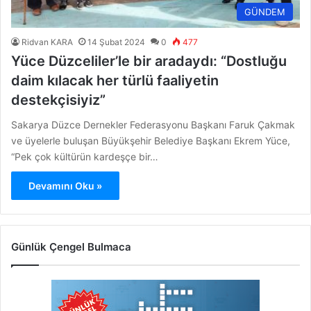
GÜNDEM
Ridvan KARA
14 Şubat 2024
0
477
Yüce Düzceliler’le bir aradaydı: “Dostluğu
daim kılacak her türlü faaliyetin
destekçisiyiz”
Sakarya Düzce Dernekler Federasyonu Başkanı Faruk Çakmak
ve üyelerle buluşan Büyükşehir Belediye Başkanı Ekrem Yüce,
“Pek çok kültürün kardeşçe bir…
Devamını Oku »
Günlük Çengel Bulmaca