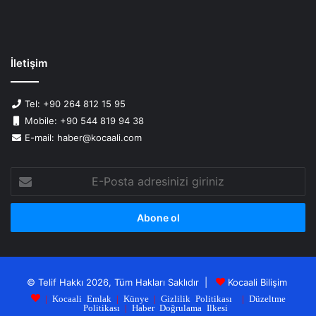
İletişim
Tel: +90 264 812 15 95
Mobile: +90 544 819 94 38
E-mail: haber@kocaali.com
E-
Posta
adresinizi
giriniz
© Telif Hakkı 2026, Tüm Hakları Saklıdır |
Kocaali Bilişim
|
Kocaali Emlak
|
Künye
|
Gizlilik Politikası
|
Düzeltme
Politikası
|
Haber Doğrulama Ilkesi