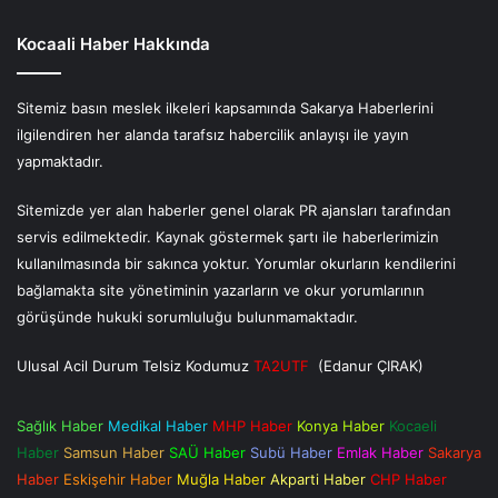
Kocaali Haber Hakkında
Sitemiz basın meslek ilkeleri kapsamında Sakarya Haberlerini
ilgilendiren her alanda tarafsız habercilik anlayışı ile yayın
yapmaktadır.
Sitemizde yer alan haberler genel olarak PR ajansları tarafından
servis edilmektedir. Kaynak göstermek şartı ile haberlerimizin
kullanılmasında bir sakınca yoktur. Yorumlar okurların kendilerini
bağlamakta site yönetiminin yazarların ve okur yorumlarının
görüşünde hukuki sorumluluğu bulunmamaktadır.
Ulusal Acil Durum Telsiz Kodumuz
TA2UTF
(Edanur ÇIRAK)
Sağlık Haber
Medikal Haber
MHP Haber
Konya Haber
Kocaeli
Haber
Samsun Haber
SAÜ Haber
Subü Haber
Emlak Haber
Sakarya
Haber
Eskişehir Haber
Muğla Haber
Akparti Haber
CHP Haber