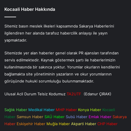
Kocaali Haber Hakkında
Sitemiz basın meslek ilkeleri kapsamında Sakarya Haberlerini
ilgilendiren her alanda tarafsız habercilik anlayışı ile yayın
yapmaktadır.
Sitemizde yer alan haberler genel olarak PR ajansları tarafından
servis edilmektedir. Kaynak göstermek şartı ile haberlerimizin
kullanılmasında bir sakınca yoktur. Yorumlar okurların kendilerini
bağlamakta site yönetiminin yazarların ve okur yorumlarının
görüşünde hukuki sorumluluğu bulunmamaktadır.
Ulusal Acil Durum Telsiz Kodumuz
TA2UTF
(Edanur ÇIRAK)
Sağlık Haber
Medikal Haber
MHP Haber
Konya Haber
Kocaeli
Haber
Samsun Haber
SAÜ Haber
Subü Haber
Emlak Haber
Sakarya
Haber
Eskişehir Haber
Muğla Haber
Akparti Haber
CHP Haber