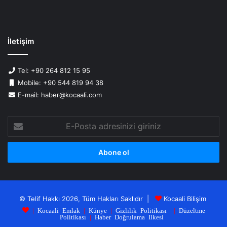
İletişim
Tel: +90 264 812 15 95
Mobile: +90 544 819 94 38
E-mail: haber@kocaali.com
E-
Posta
adresinizi
giriniz
© Telif Hakkı 2026, Tüm Hakları Saklıdır |
Kocaali Bilişim
|
Kocaali Emlak
|
Künye
|
Gizlilik Politikası
|
Düzeltme
Politikası
|
Haber Doğrulama Ilkesi