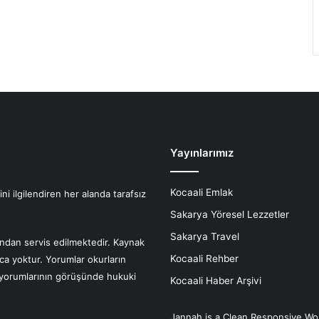
Yayınlarımız
Kocaali Emlak
i ilgilendiren her alanda tarafsız
Sakarya Yöresel Lezzetler
Sakarya Travel
fından servis edilmektedir. Kaynak
Kocaali Rehber
nca yoktur. Yorumlar okurların
r yorumlarının görüşünde hukuki
Kocaali Haber Arşivi
Jannah is a Clean Responsive Wo