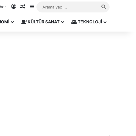
Kayıt Ol
Rastgele Makale
Kenar Bölmesi
Arama
aber
yap
NOMİ
KÜLTÜR SANAT
TEKNOLOJİ
...