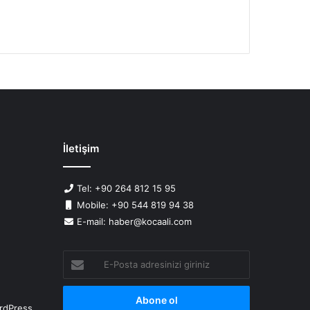
İletişim
Tel: +90 264 812 15 95
Mobile: +90 544 819 94 38
E-mail: haber@kocaali.com
E-
Posta
adresinizi
giriniz
rdPress