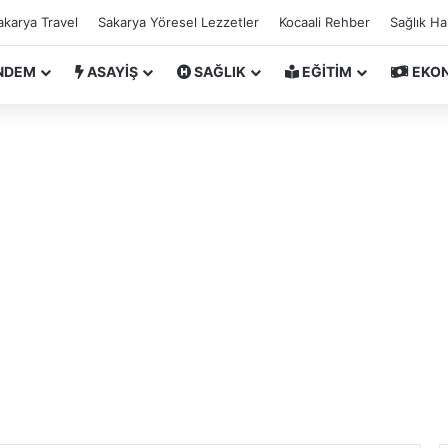
akarya Travel
Sakarya Yöresel Lezzetler
Kocaali Rehber
Sağlık H
NDEM
ASAYİŞ
SAĞLIK
EĞİTİM
EKO