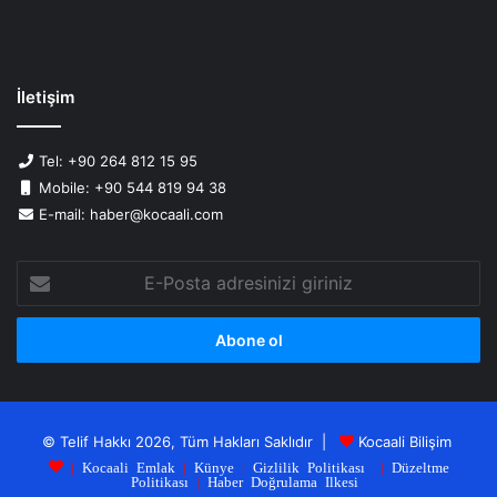
İletişim
Tel: +90 264 812 15 95
Mobile: +90 544 819 94 38
E-mail: haber@kocaali.com
E-
Posta
adresinizi
giriniz
© Telif Hakkı 2026, Tüm Hakları Saklıdır |
Kocaali Bilişim
|
Kocaali Emlak
|
Künye
|
Gizlilik Politikası
|
Düzeltme
Politikası
|
Haber Doğrulama Ilkesi