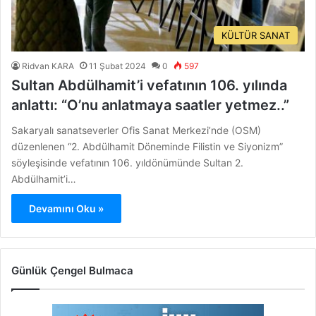
KÜLTÜR SANAT
Ridvan KARA
11 Şubat 2024
0
597
Sultan Abdülhamit’i vefatının 106. yılında
anlattı: “O’nu anlatmaya saatler yetmez..”
Sakaryalı sanatseverler Ofis Sanat Merkezi’nde (OSM)
düzenlenen “2. Abdülhamit Döneminde Filistin ve Siyonizm”
söyleşisinde vefatının 106. yıldönümünde Sultan 2.
Abdülhamit’i…
Devamını Oku »
Günlük Çengel Bulmaca