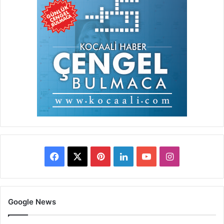
Facebook
X
Pinterest
LinkedIn
YouTube
Instagram
Google News