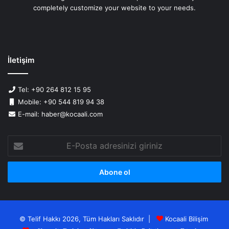
completely customize your website to your needs.
İletişim
Tel: +90 264 812 15 95
Mobile: +90 544 819 94 38
E-mail: haber@kocaali.com
E-
Posta
adresinizi
giriniz
© Telif Hakkı 2026, Tüm Hakları Saklıdır |
Kocaali Bilişim