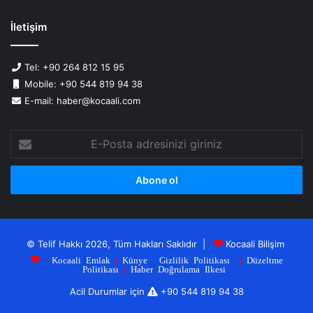
İletişim
Tel: +90 264 812 15 95
Mobile: +90 544 819 94 38
E-mail: haber@kocaali.com
E-
Posta
adresinizi
giriniz
© Telif Hakkı 2026, Tüm Hakları Saklıdır |
Kocaali Bilişim
|
Kocaali Emlak
|
Künye
|
Gizlilik Politikası
|
Düzeltme
Politikası
|
Haber Doğrulama Ilkesi
Acil Durumlar için
+90 544 819 94 38