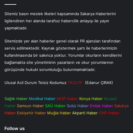
Sitemiz basın meslek ilkeleri kapsamında Sakarya Haberlerini
ilgilendiren her alanda tarafsız habercilik anlayışı ile yayın
yapmaktadır.
Sitemizde yer alan haberler genel olarak PR ajansları tarafından
servis edilmektedir. Kaynak göstermek şartı ile haberlerimizin
kullanılmasında bir sakınca yoktur. Yorumlar okurların kendilerini
bağlamakta site yönetiminin yazarların ve okur yorumlarının
görüşünde hukuki sorumluluğu bulunmamaktadır.
Ulusal Acil Durum Telsiz Kodumuz
TA2UTF
(Edanur ÇIRAK)
Sağlık Haber
Medikal Haber
MHP Haber
Konya Haber
Kocaeli
Haber
Samsun Haber
SAÜ Haber
Subü Haber
Emlak Haber
Sakarya
Haber
Eskişehir Haber
Muğla Haber
Akparti Haber
CHP Haber
Follow us