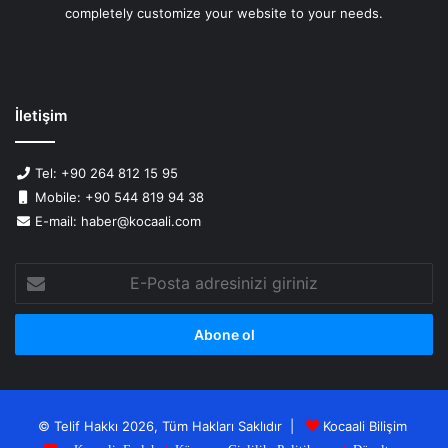
completely customize your website to your needs.
İletişim
Tel: +90 264 812 15 95
Mobile: +90 544 819 94 38
E-mail: haber@kocaali.com
E-
Posta
adresinizi
giriniz
© Telif Hakkı 2026, Tüm Hakları Saklıdır |
Kocaali Bilişim