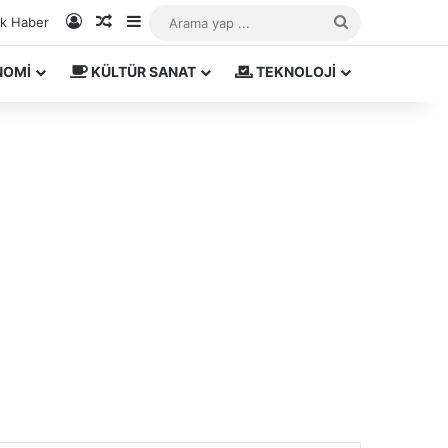
Kayıt Ol
Rastgele Makale
Kenar Bölmesi
Arama
ık Haber
yap
NOMİ
KÜLTÜR SANAT
TEKNOLOJİ
...