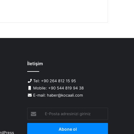
İletişim
Tel: +90 264 812 15 95
Mobile: +90 544 819 94 38
E-mail: haber@kocaali.com
E-
Posta
adresinizi
giriniz
rdPress