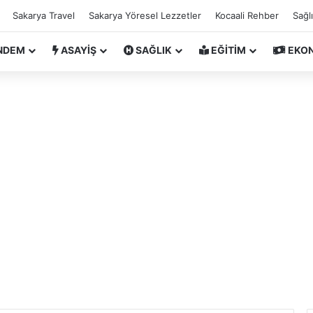
Sakarya Travel
Sakarya Yöresel Lezzetler
Kocaali Rehber
Sağl
NDEM
ASAYİŞ
SAĞLIK
EĞİTİM
EKO