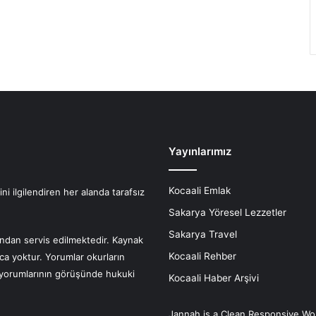
Yayınlarımız
Kocaali Emlak
i ilgilendiren her alanda tarafsız
Sakarya Yöresel Lezzetler
Sakarya Travel
fından servis edilmektedir. Kaynak
Kocaali Rehber
nca yoktur. Yorumlar okurların
r yorumlarının görüşünde hukuki
Kocaali Haber Arşivi
Jannah is a Clean Responsive Wo