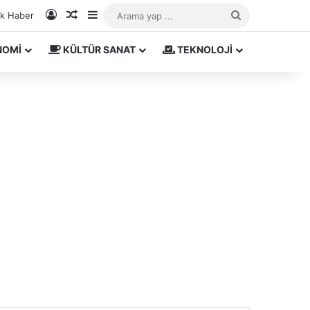
Kayıt Ol
Rastgele Makale
Kenar Bölmesi
Arama
ık Haber
yap
NOMİ
KÜLTÜR SANAT
TEKNOLOJİ
...