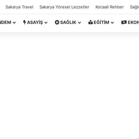
Sakarya Travel
Sakarya Yöresel Lezzetler
Kocaali Rehber
Sağl
NDEM
ASAYİŞ
SAĞLIK
EĞİTİM
EKO