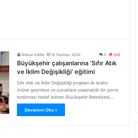
Ridvan KARA
16 Temmuz 2024
0
548
Büyükşehir çalışanlarına ‘Sıfır Atık
ve İklim Değişikliği’ eğitimi
Sıfır Atık ve İklim Değişikliği projeleri ile israfın
önüne geçmeye ve çocuklara yaşanabilir bir çevre
bırakmayı hedef edinen Büyükşehir Belediyesi,…
İM
Devamını Oku »