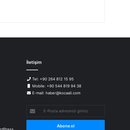
İletişim
Tel: +90 264 812 15 95
Mobile: +90 544 819 94 38
E-mail: haber@kocaali.com
E-
Posta
adresinizi
giriniz
rdPress