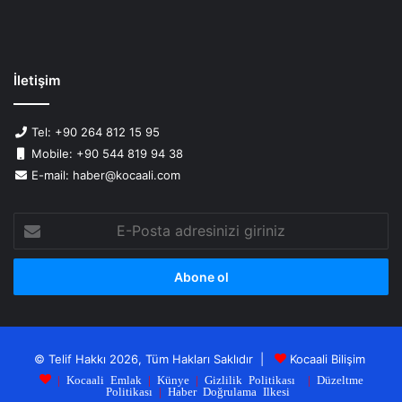
İletişim
Tel: +90 264 812 15 95
Mobile: +90 544 819 94 38
E-mail: haber@kocaali.com
E-
Posta
adresinizi
giriniz
© Telif Hakkı 2026, Tüm Hakları Saklıdır |
Kocaali Bilişim
|
Kocaali Emlak
|
Künye
|
Gizlilik Politikası
|
Düzeltme
Politikası
|
Haber Doğrulama Ilkesi