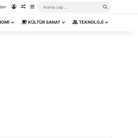
Kayıt Ol
Rastgele Makale
Kenar Bölmesi
Arama
aber
yap
NOMİ
KÜLTÜR SANAT
TEKNOLOJİ
...