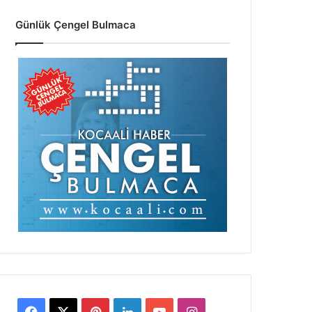
Günlük Çengel Bulmaca
Facebook
X
Pinterest
LinkedIn
YouTube
Instagram