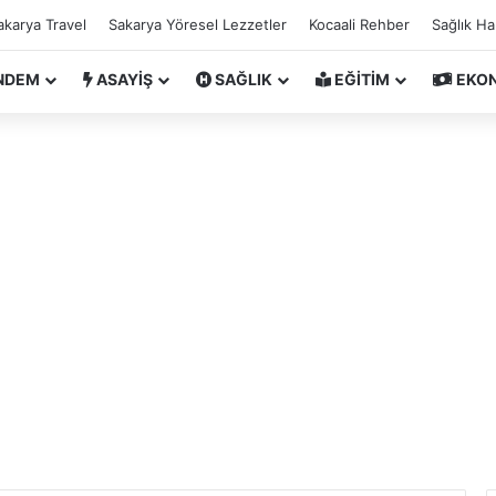
akarya Travel
Sakarya Yöresel Lezzetler
Kocaali Rehber
Sağlık H
NDEM
ASAYİŞ
SAĞLIK
EĞİTİM
EKO