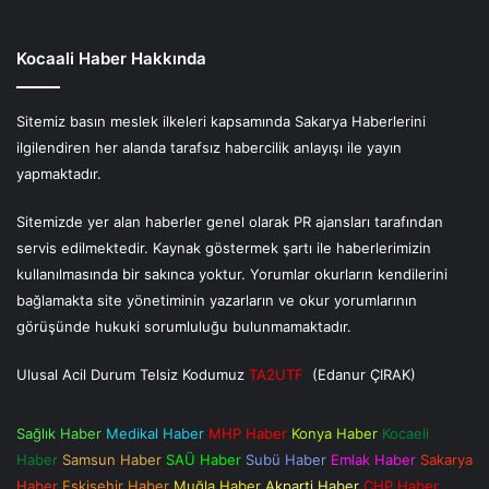
Kocaali Haber Hakkında
Sitemiz basın meslek ilkeleri kapsamında Sakarya Haberlerini
ilgilendiren her alanda tarafsız habercilik anlayışı ile yayın
yapmaktadır.
Sitemizde yer alan haberler genel olarak PR ajansları tarafından
servis edilmektedir. Kaynak göstermek şartı ile haberlerimizin
kullanılmasında bir sakınca yoktur. Yorumlar okurların kendilerini
bağlamakta site yönetiminin yazarların ve okur yorumlarının
görüşünde hukuki sorumluluğu bulunmamaktadır.
Ulusal Acil Durum Telsiz Kodumuz
TA2UTF
(Edanur ÇIRAK)
Sağlık Haber
Medikal Haber
MHP Haber
Konya Haber
Kocaeli
Haber
Samsun Haber
SAÜ Haber
Subü Haber
Emlak Haber
Sakarya
Haber
Eskişehir Haber
Muğla Haber
Akparti Haber
CHP Haber