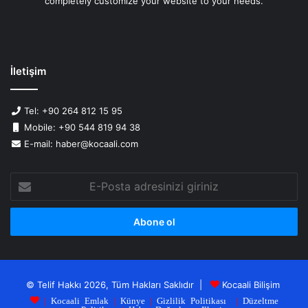
completely customize your website to your needs.
İletişim
Tel: +90 264 812 15 95
Mobile: +90 544 819 94 38
E-mail: haber@kocaali.com
E-
Posta
adresinizi
giriniz
© Telif Hakkı 2026, Tüm Hakları Saklıdır |
Kocaali Bilişim
|
Kocaali Emlak
|
Künye
|
Gizlilik Politikası
|
Düzeltme