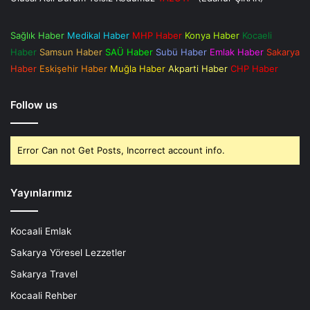
Sağlık Haber
Medikal Haber
MHP Haber
Konya Haber
Kocaeli
Haber
Samsun Haber
SAÜ Haber
Subü Haber
Emlak Haber
Sakarya
Haber
Eskişehir Haber
Muğla Haber
Akparti Haber
CHP Haber
Follow us
Error Can not Get Posts, Incorrect account info.
Yayınlarımız
Kocaali Emlak
Sakarya Yöresel Lezzetler
Sakarya Travel
Kocaali Rehber