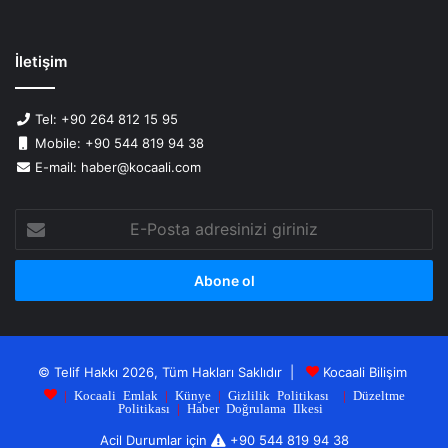
İletişim
Tel: +90 264 812 15 95
Mobile: +90 544 819 94 38
E-mail: haber@kocaali.com
E-
Posta
adresinizi
giriniz
© Telif Hakkı 2026, Tüm Hakları Saklıdır |
Kocaali Bilişim
|
Kocaali Emlak
|
Künye
|
Gizlilik Politikası
|
Düzeltme
Politikası
|
Haber Doğrulama Ilkesi
Acil Durumlar için
+90 544 819 94 38