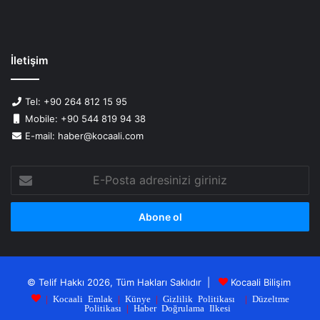
İletişim
Tel: +90 264 812 15 95
Mobile: +90 544 819 94 38
E-mail: haber@kocaali.com
E-
Posta
adresinizi
giriniz
© Telif Hakkı 2026, Tüm Hakları Saklıdır |
Kocaali Bilişim
|
Kocaali Emlak
|
Künye
|
Gizlilik Politikası
|
Düzeltme
Politikası
|
Haber Doğrulama Ilkesi