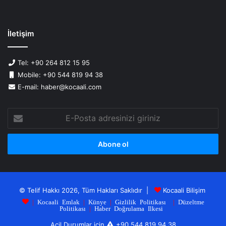
İletişim
Tel: +90 264 812 15 95
Mobile: +90 544 819 94 38
E-mail: haber@kocaali.com
E-
Posta
adresinizi
giriniz
© Telif Hakkı 2026, Tüm Hakları Saklıdır |
Kocaali Bilişim
|
Kocaali Emlak
|
Künye
|
Gizlilik Politikası
|
Düzeltme
Politikası
|
Haber Doğrulama Ilkesi
Acil Durumlar için
+90 544 819 94 38