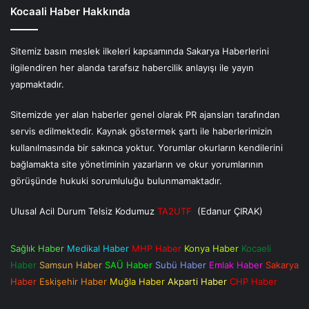
Kocaali Haber Hakkında
Sitemiz basın meslek ilkeleri kapsamında Sakarya Haberlerini
ilgilendiren her alanda tarafsız habercilik anlayışı ile yayın
yapmaktadır.
Sitemizde yer alan haberler genel olarak PR ajansları tarafından
servis edilmektedir. Kaynak göstermek şartı ile haberlerimizin
kullanılmasında bir sakınca yoktur. Yorumlar okurların kendilerini
bağlamakta site yönetiminin yazarların ve okur yorumlarının
görüşünde hukuki sorumluluğu bulunmamaktadır.
Ulusal Acil Durum Telsiz Kodumuz
TA2UTF
(Edanur ÇIRAK)
Sağlık Haber
Medikal Haber
MHP Haber
Konya Haber
Kocaeli
Haber
Samsun Haber
SAÜ Haber
Subü Haber
Emlak Haber
Sakarya
Haber
Eskişehir Haber
Muğla Haber
Akparti Haber
CHP Haber