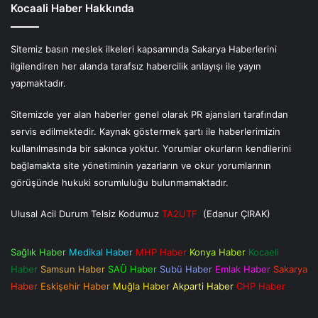
Kocaali Haber Hakkında
Sitemiz basın meslek ilkeleri kapsamında Sakarya Haberlerini
ilgilendiren her alanda tarafsız habercilik anlayışı ile yayın
yapmaktadır.
Sitemizde yer alan haberler genel olarak PR ajansları tarafından
servis edilmektedir. Kaynak göstermek şartı ile haberlerimizin
kullanılmasında bir sakınca yoktur. Yorumlar okurların kendilerini
bağlamakta site yönetiminin yazarların ve okur yorumlarının
görüşünde hukuki sorumluluğu bulunmamaktadır.
Ulusal Acil Durum Telsiz Kodumuz
TA2UTF
(Edanur ÇIRAK)
Sağlık Haber
Medikal Haber
MHP Haber
Konya Haber
Kocaeli
Haber
Samsun Haber
SAÜ Haber
Subü Haber
Emlak Haber
Sakarya
Haber
Eskişehir Haber
Muğla Haber
Akparti Haber
CHP Haber