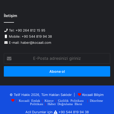
İletişim
Tel: +90 264 812 15 95
Mobile: +90 544 819 94 38
E-mail: haber@kocaali.com
E-
Posta
adresinizi
giriniz
© Telif Hakkı 2026, Tüm Hakları Saklıdır |
Kocaali Bilişim
|
Kocaali Emlak
|
Künye
|
Gizlilik Politikası
|
Düzeltme
Politikası
|
Haber Doğrulama Ilkesi
Acil Durumlar için
+90 544 819 94 38