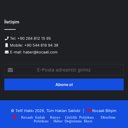
İletişim
Tel: +90 264 812 15 95
Mobile: +90 544 819 94 38
E-mail: haber@kocaali.com
E-
Posta
adresinizi
giriniz
© Telif Hakkı 2026, Tüm Hakları Saklıdır |
Kocaali Bilişim
|
Kocaali Emlak
|
Künye
|
Gizlilik Politikası
|
Düzeltme
Politikası
|
Haber Doğrulama Ilkesi