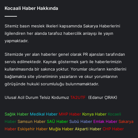
Kocaali Haber Hakkında
Sitemiz basın meslek ilkeleri kapsamında Sakarya Haberlerini
ilgilendiren her alanda tarafsız habercilik anlayışı ile yayın
yapmaktadır.
Sitemizde yer alan haberler genel olarak PR ajansları tarafından
servis edilmektedir. Kaynak göstermek şartı ile haberlerimizin
kullanılmasında bir sakınca yoktur. Yorumlar okurların kendilerini
bağlamakta site yönetiminin yazarların ve okur yorumlarının
görüşünde hukuki sorumluluğu bulunmamaktadır.
Ulusal Acil Durum Telsiz Kodumuz
TA2UTF
(Edanur ÇIRAK)
Sağlık Haber
Medikal Haber
MHP Haber
Konya Haber
Kocaeli
Haber
Samsun Haber
SAÜ Haber
Subü Haber
Emlak Haber
Sakarya
Haber
Eskişehir Haber
Muğla Haber
Akparti Haber
CHP Haber