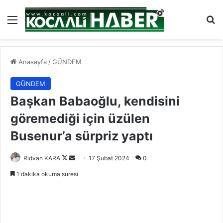
Menü
Ar
Anasayfa
/
GÜNDEM
GÜNDEM
Başkan Babaoğlu, kendisini
göremediği için üzülen
Busenur’a sürpriz yaptı
Follow
Bir
Ridvan KARA
17 Şubat 2024
0
on
e-
1 dakika okuma süresi
X
posta
göndermek