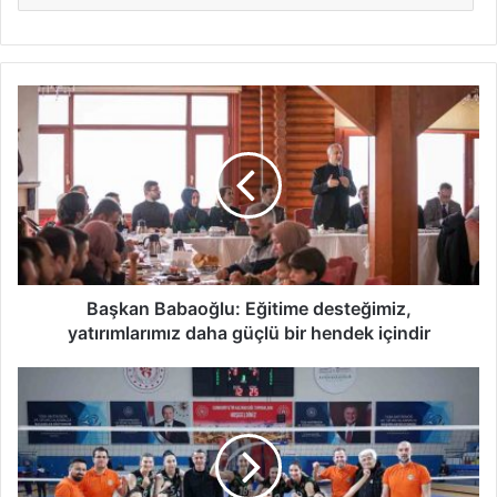
Başkan
Babaoğlu:
Eğitime
desteğimiz,
yatırımlarımız
daha
güçlü
bir
hendek
içindir
Başkan Babaoğlu: Eğitime desteğimiz,
yatırımlarımız daha güçlü bir hendek içindir
Kızlar
çeyrek
finale
smaçladı