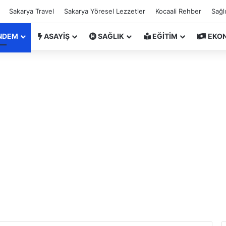
Sakarya Travel
Sakarya Yöresel Lezzetler
Kocaali Rehber
Sağl
NDEM
ASAYİŞ
SAĞLIK
EĞİTİM
EKO