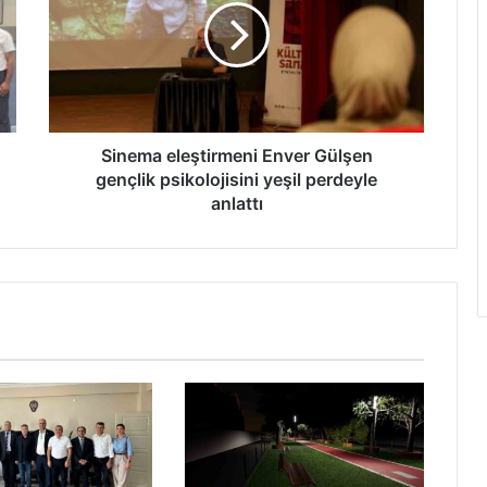
Gülşen
gençlik
psikolojisini
yeşil
perdeyle
anlattı
Sinema eleştirmeni Enver Gülşen
gençlik psikolojisini yeşil perdeyle
anlattı