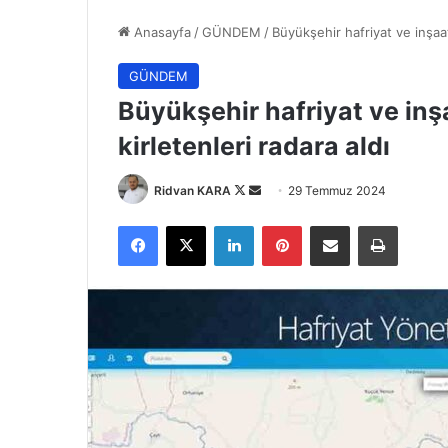
Anasayfa
/
GÜNDEM
/
Büyükşehir hafriyat ve inşaat 
GÜNDEM
Büyükşehir hafriyat ve inşa
kirletenleri radara aldı
Follow
Bir
Ridvan KARA
29 Temmuz 2024
on
e-
Facebook
X
LinkedIn
Pinterest
E-Posta ile paylaş
Yazdır
X
posta
göndermek