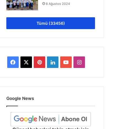
8 Ağustos 2024
Tümü (33456)
Facebook
X
Pinterest
LinkedIn
YouTube
Instagram
Google News