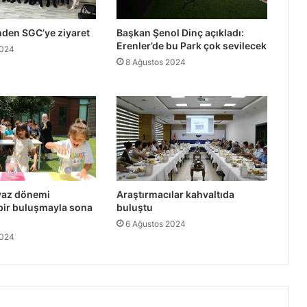
nden SGC’ye ziyaret
Başkan Şenol Dinç açıkladı:
Erenler’de bu Park çok sevilecek
2024
8 Ağustos 2024
yaz dönemi
Araştırmacılar kahvaltıda
ir buluşmayla sona
buluştu
6 Ağustos 2024
2024