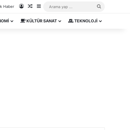
Kayıt Ol
Rastgele Makale
Kenar Bölmesi
Arama
ık Haber
yap
NOMİ
KÜLTÜR SANAT
TEKNOLOJİ
...