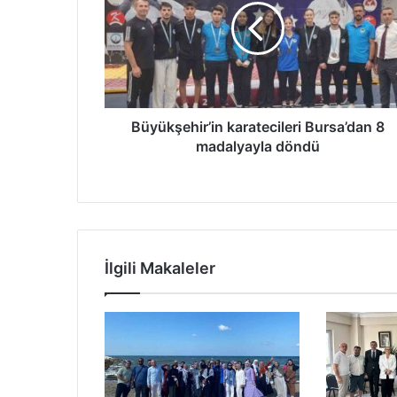
8
madalyayla
döndü
Büyükşehir’in karatecileri Bursa’dan 8
madalyayla döndü
İlgili Makaleler