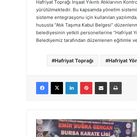
Hafriyat Toprağı İnşaat Yıkıntı Atıklarının Kon
yürütülmektedir. Bu kapsamda yönetim sisteminin 
sisteme entegrasyonu için kullanılan yazılımda, 
hususta “Atık Taşıma Kabul Belgesi” düzenlenm
belediyesinin yetkili personellerine “Hafriyat Yö
Belediyemiz tarafından düzenlenen eğitimle veril
Hafriyat Toprağı
Hafriyat Yön
Facebook
X
LinkedIn
Pinterest
E-Posta ile paylaş
Yazdır
Büyükşehir’in
karatecileri
Bursa’dan