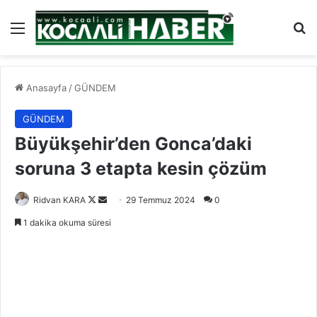
Menü
Ar
Anasayfa
/
GÜNDEM
GÜNDEM
Büyükşehir’den Gonca’daki
soruna 3 etapta kesin çözüm
Follow
Bir
Ridvan KARA
29 Temmuz 2024
0
on
e-
1 dakika okuma süresi
X
posta
göndermek