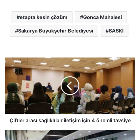
etapta kesin çözüm
Gonca Mahalesi
Sakarya Büyükşehir Belediyesi
SASKİ
Çiftler
arası
sağlıklı
bir
iletişim
için
4
önemli
tavsiye
Çiftler arası sağlıklı bir iletişim için 4 önemli tavsiye
Ay
Yıldızlı