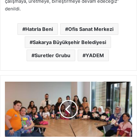
çalışmaya, üretmeye, birleştirmeye devam edeceğiz”
denildi.
Hatırla Beni
Ofis Sanat Merkezi
Sakarya Büyükşehir Belediyesi
Suretler Grubu
YADEM
SGM
öğrencileri
Anneler
Günü’nü
kutladı