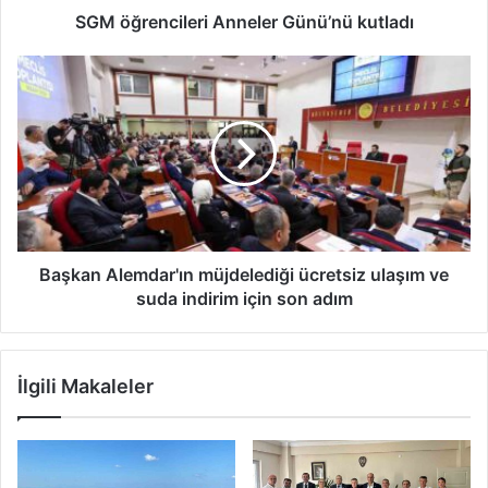
SGM öğrencileri Anneler Günü’nü kutladı
Başkan
Alemdar'ın
müjdelediği
ücretsiz
ulaşım
ve
suda
indirim
için
son
Başkan Alemdar'ın müjdelediği ücretsiz ulaşım ve
adım
suda indirim için son adım
İlgili Makaleler