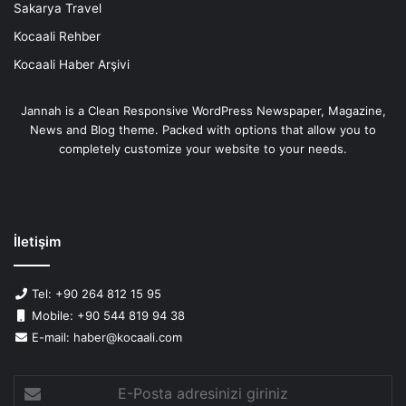
Sakarya Travel
Kocaali Rehber
Kocaali Haber Arşivi
Jannah is a Clean Responsive WordPress Newspaper, Magazine,
News and Blog theme. Packed with options that allow you to
completely customize your website to your needs.
İletişim
Tel: +90 264 812 15 95
Mobile: +90 544 819 94 38
E-mail: haber@kocaali.com
E-
Posta