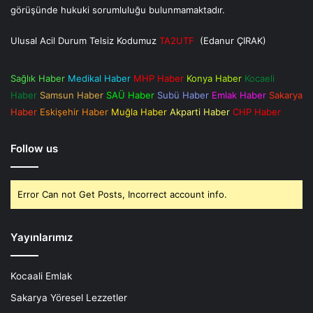
görüşünde hukuki sorumluluğu bulunmamaktadır.
Ulusal Acil Durum Telsiz Kodumuz
TA2UTF
(Edanur ÇIRAK)
Sağlık Haber
Medikal Haber
MHP Haber
Konya Haber
Kocaeli
Haber
Samsun Haber
SAÜ Haber
Subü Haber
Emlak Haber
Sakarya
Haber
Eskişehir Haber
Muğla Haber
Akparti Haber
CHP Haber
Follow us
Error Can not Get Posts, Incorrect account info.
Yayınlarımız
Kocaali Emlak
Sakarya Yöresel Lezzetler