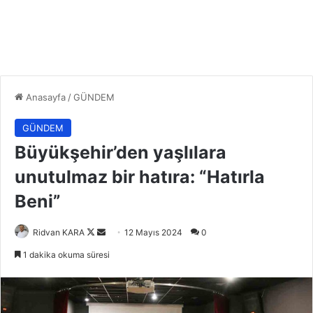
Anasayfa
/
GÜNDEM
GÜNDEM
Büyükşehir’den yaşlılara
unutulmaz bir hatıra: “Hatırla
Beni”
Follow
Bir
Ridvan KARA
12 Mayıs 2024
0
on
e-
1 dakika okuma süresi
X
posta
göndermek