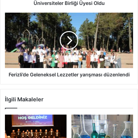
Oldu
Üniversiteler Birliği Üyesi Oldu
Ferizli’de
Geleneksel
Lezzetler
yarışması
düzenlendi
Ferizli’de Geleneksel Lezzetler yarışması düzenlendi
İlgili Makaleler