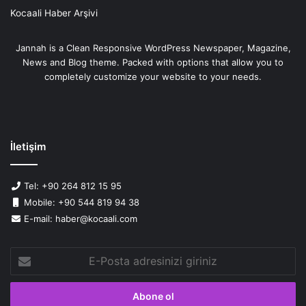
Kocaali Haber Arşivi
Jannah is a Clean Responsive WordPress Newspaper, Magazine,
News and Blog theme. Packed with options that allow you to
completely customize your website to your needs.
İletişim
Tel: +90 264 812 15 95
Mobile: +90 544 819 94 38
E-mail: haber@kocaali.com
E-
Posta
adresinizi
giriniz