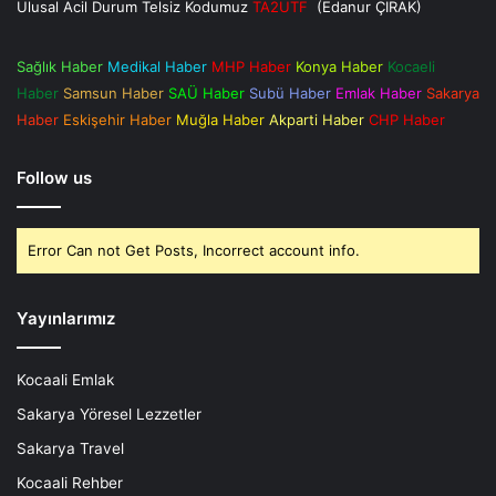
Ulusal Acil Durum Telsiz Kodumuz
TA2UTF
(Edanur ÇIRAK)
Sağlık Haber
Medikal Haber
MHP Haber
Konya Haber
Kocaeli
Haber
Samsun Haber
SAÜ Haber
Subü Haber
Emlak Haber
Sakarya
Haber
Eskişehir Haber
Muğla Haber
Akparti Haber
CHP Haber
Follow us
Error Can not Get Posts, Incorrect account info.
Yayınlarımız
Kocaali Emlak
Sakarya Yöresel Lezzetler
Sakarya Travel
Kocaali Rehber