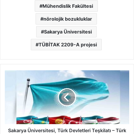
Mühendislik Fakültesi
nörolojik bozukluklar
Sakarya Üniversitesi
TÜBİTAK 2209-A projesi
Sakarya
Üniversitesi,
Türk
Devletleri
Teşkilatı
–
Türk
Üniversiteler
Birliği
Üyesi
Sakarya Üniversitesi, Türk Devletleri Teşkilatı – Türk