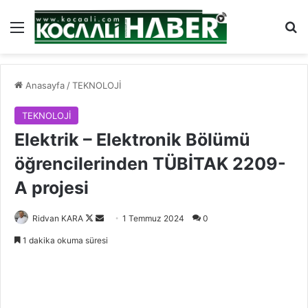
Menü
Ar
Anasayfa
/
TEKNOLOJİ
TEKNOLOJİ
Elektrik – Elektronik Bölümü
öğrencilerinden TÜBİTAK 2209-
A projesi
Follow
Bir
Ridvan KARA
1 Temmuz 2024
0
on
e-
1 dakika okuma süresi
X
posta
göndermek