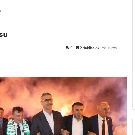
u
su
0
2 dakika okuma süresi