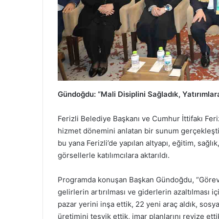
Gündoğdu: “Mali Disiplini Sağladık, Yatırımlar
Ferizli Belediye Başkanı ve Cumhur İttifakı Fer
hizmet dönemini anlatan bir sunum gerçekleş
bu yana Ferizli’de yapılan altyapı, eğitim, sağlı
görsellerle katılımcılara aktarıldı.
Programda konuşan Başkan Gündoğdu, “Göreve g
gelirlerin artırılması ve giderlerin azaltılması 
pazar yerini inşa ettik, 22 yeni araç aldık, sosyal
üretimini teşvik ettik, imar planlarını revize et