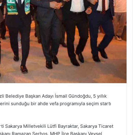
izli Belediye Başkan Adayı İsmail Gündoğdu, 5 yıllık
rini sunduğu bir ahde vefa programıyla seçim startı
i Sakarya Milletvekili Lütfi Bayraktar, Sakarya Ticaret
Başkanı Ramazan Serhoş, MHP İlçe Başkanı Veysel