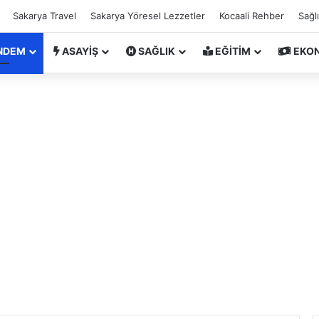
Sakarya Travel
Sakarya Yöresel Lezzetler
Kocaali Rehber
Sağl
NDEM
ASAYİŞ
SAĞLIK
EĞİTİM
EKO