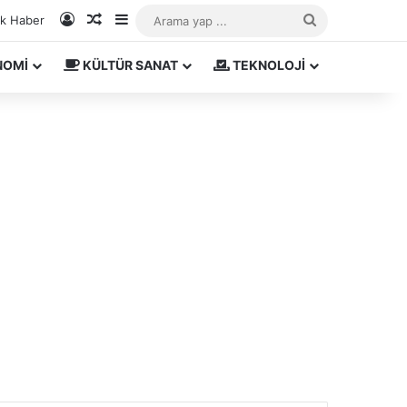
Kayıt Ol
Rastgele Makale
Kenar Bölmesi
Arama
ık Haber
yap
NOMİ
KÜLTÜR SANAT
TEKNOLOJİ
...