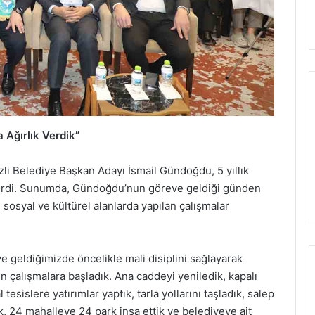
a Ağırlık Verdik”
izli Belediye Başkan Adayı İsmail Gündoğdu, 5 yıllık
tirdi. Sunumda, Gündoğdu’nun göreve geldiği günden
k, sosyal ve kültürel alanlarda yapılan çalışmalar
eldiğimizde öncelikle mali disiplini sağlayarak
için çalışmalara başladık. Ana caddeyi yeniledik, kapalı
 tesislere yatırımlar yaptık, tarla yollarını taşladık, salep
tik, 24 mahalleye 24 park inşa ettik ve belediyeye ait