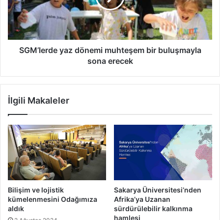
buluşmayla
sona
erecek
SGM’lerde yaz dönemi muhteşem bir buluşmayla
sona erecek
İlgili Makaleler
Bilişim ve lojistik
Sakarya Üniversitesi’nden
kümelenmesini Odağımıza
Afrika’ya Uzanan
aldık
sürdürülebilir kalkınma
hamlesi