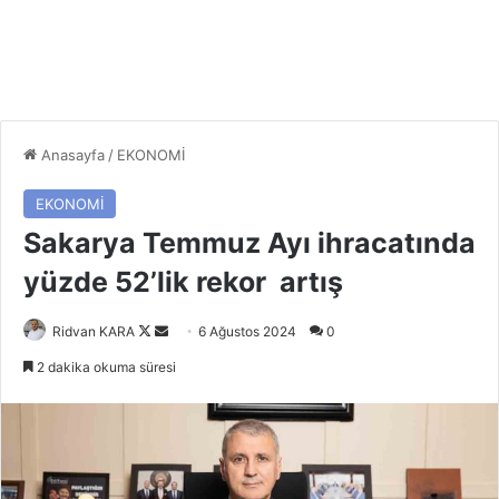
Anasayfa
/
EKONOMİ
EKONOMİ
Sakarya Temmuz Ayı ihracatında
yüzde 52’lik rekor artış
Follow
Bir
Ridvan KARA
6 Ağustos 2024
0
on
e-
2 dakika okuma süresi
X
posta
göndermek