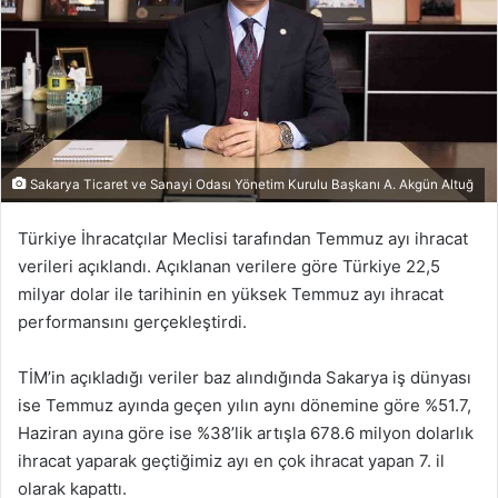
Sakarya Ticaret ve Sanayi Odası Yönetim Kurulu Başkanı A. Akgün Altuğ
Türkiye İhracatçılar Meclisi tarafından Temmuz ayı ihracat
verileri açıklandı. Açıklanan verilere göre Türkiye 22,5
milyar dolar ile tarihinin en yüksek Temmuz ayı ihracat
performansını gerçekleştirdi.
TİM’in açıkladığı veriler baz alındığında Sakarya iş dünyası
ise Temmuz ayında geçen yılın aynı dönemine göre %51.7,
Haziran ayına göre ise %38’lik artışla 678.6 milyon dolarlık
ihracat yaparak geçtiğimiz ayı en çok ihracat yapan 7. il
olarak kapattı.