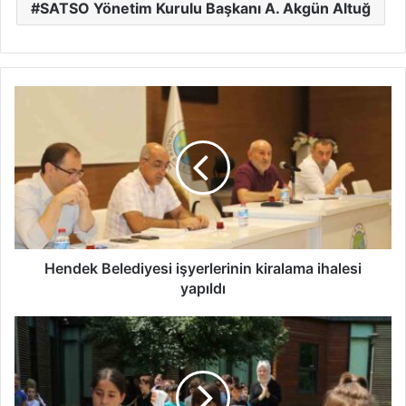
SATSO Yönetim Kurulu Başkanı A. Akgün Altuğ
Hendek
Belediyesi
işyerlerinin
kiralama
ihalesi
yapıldı
Hendek Belediyesi işyerlerinin kiralama ihalesi
yapıldı
SGM’lerde
yaz
dönemi
muhteşem
bir