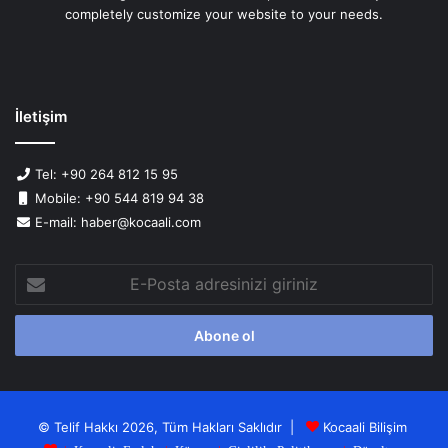
completely customize your website to your needs.
İletişim
Tel: +90 264 812 15 95
Mobile: +90 544 819 94 38
E-mail: haber@kocaali.com
E-
Posta
adresinizi
giriniz
© Telif Hakkı 2026, Tüm Hakları Saklıdır |
Kocaali Bilişim