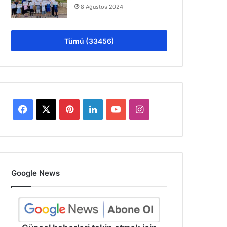
8 Ağustos 2024
Tümü (33456)
Facebook
X
Pinterest
LinkedIn
YouTube
Instagram
Google News