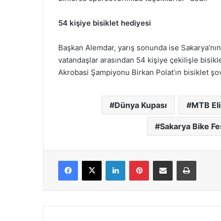
54 kişiye bisiklet hediyesi
Başkan Alemdar, yarış sonunda ise Sakarya’nın d
vatandaşlar arasından 54 kişiye çekilişle bisikl
Akrobasi Şampiyonu Birkan Polat’ın bisiklet şo
Dünya Kupası
MTB Eli
Sakarya Bike Fe
Facebook
X
LinkedIn
Pinterest
E-Posta ile paylaş
Yazdır