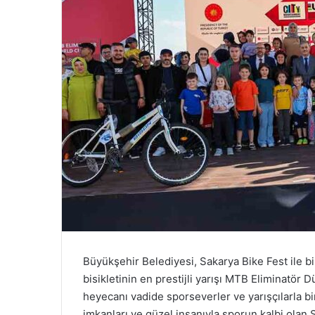
Büyükşehir Belediyesi, Sakarya Bike Fest ile b
bisikletinin en prestijli yarışı MTB Eliminatör
heyecanı vadide sporseverler ve yarışçılarla b
imkanları ve güzel insanıyla sporun kalbi olan