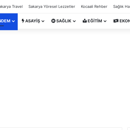
akarya Travel
Sakarya Yöresel Lezzetler
Kocaali Rehber
Sağlık H
NDEM
ASAYİŞ
SAĞLIK
EĞİTİM
EKO