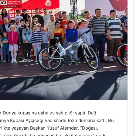
ir Dünya kupasına daha ev sahipliği yaptı. Dağ
 Dünya Kupası Ayçiçeği Vadisi’nde tozu dumana kattı. Bu
irlikte yaşayan Başkan Yusuf Alemdar, “Doğası,
 Sakarya’mızda bu heyecan hiç eksilmeyecek” dedi.