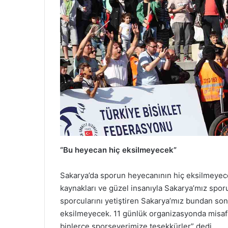
“Bu heyecan hiç eksilmeyecek”
Sakarya’da sporun heyecanının hiç eksilmeyeceğ
kaynakları ve güzel insanıyla Sakarya’mız sporun
sporcularını yetiştiren Sakarya’mız bundan so
eksilmeyecek. 11 günlük organizasyonda misafi
binlerce sporseverimize teşekkürler” dedi.