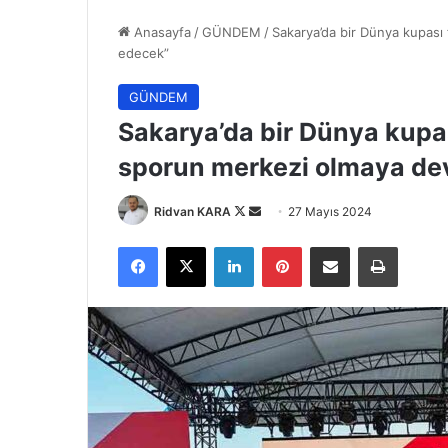
Anasayfa
/
GÜNDEM
/
Sakarya’da bir Dünya kupası 
edecek”
GÜNDEM
Sakarya’da bir Dünya kupası
sporun merkezi olmaya d
Follow
Bir
Ridvan KARA
27 Mayıs 2024
on
e-
Facebook
X
LinkedIn
Pinterest
E-Posta ile paylaş
Yazdır
X
posta
göndermek