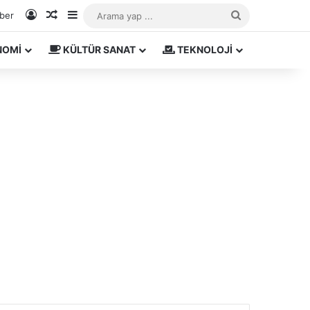
Kayıt Ol
Rastgele Makale
Kenar Bölmesi
Arama
aber
yap
NOMİ
KÜLTÜR SANAT
TEKNOLOJİ
...