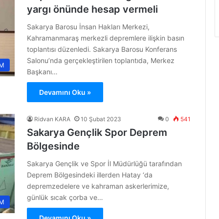
yargı önünde hesap vermeli
Sakarya Barosu İnsan Hakları Merkezi,
Kahramanmaraş merkezli depremlere ilişkin basın
toplantısı düzenledi. Sakarya Barosu Konferans
Salonu’nda gerçekleştirilen toplantıda, Merkez
M
Başkanı…
Devamını Oku »
Ridvan KARA
10 Şubat 2023
0
541
Sakarya Gençlik Spor Deprem
Bölgesinde
Sakarya Gençlik ve Spor İl Müdürlüğü tarafından
Deprem Bölgesindeki illerden Hatay ‘da
depremzedelere ve kahraman askerlerimize,
günlük sıcak çorba ve…
M
Devamını Oku »