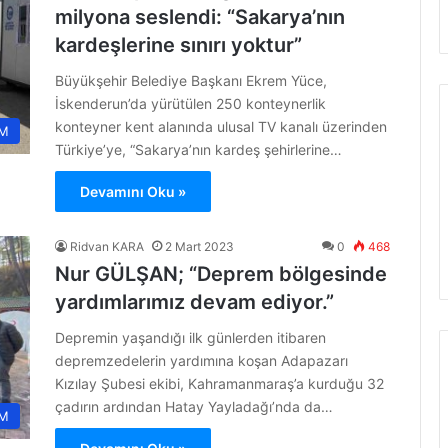
milyona seslendi: “Sakarya’nın
kardeşlerine sınırı yoktur”
Büyükşehir Belediye Başkanı Ekrem Yüce,
İskenderun’da yürütülen 250 konteynerlik
konteyner kent alanında ulusal TV kanalı üzerinden
M
Türkiye’ye, “Sakarya’nın kardeş şehirlerine…
Devamını Oku »
Ridvan KARA
2 Mart 2023
0
468
Nur GÜLŞAN; “Deprem bölgesinde
yardımlarımız devam ediyor.”
Depremin yaşandığı ilk günlerden itibaren
depremzedelerin yardımına koşan Adapazarı
Kızılay Şubesi ekibi, Kahramanmaraş’a kurduğu 32
çadırın ardından Hatay Yayladağı’nda da…
M