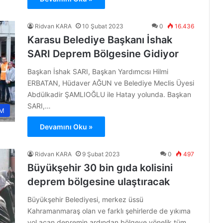
Ridvan KARA
10 Şubat 2023
0
16.436
Karasu Belediye Başkanı İshak
SARI Deprem Bölgesine Gidiyor
Başkan İshak SARI, Başkan Yardımcısı Hilmi
ERBATAN, Hüdaver AĞUN ve Belediye Meclis Üyesi
Abdülkadir ŞAMLIOĞLU ile Hatay yolunda. Başkan
SARI,…
M
Devamını Oku »
Ridvan KARA
9 Şubat 2023
0
497
Büyükşehir 30 bin gıda kolisini
deprem bölgesine ulaştıracak
Büyükşehir Belediyesi, merkez üssü
Kahramanmaraş olan ve farklı şehirlerde de yıkıma
yol açan depremin ardından bölgeye yönelik tüm