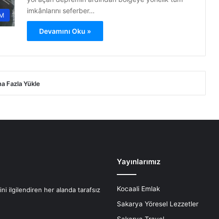
imkânlarını seferber…
M
Devamını Oku »
a Fazla Yükle
Yayınlarımız
Kocaali Emlak
i ilgilendiren her alanda tarafsız
Sakarya Yöresel Lezzetler