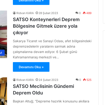
Devamını Oku »
Ridvan KARA
28 Şubat 2023
0
489
SATSO Konteynerleri Deprem
Bölgesine Gitmek üzere yola
çıkıyor
Sakarya Ticaret ve Sanayi Odası, afet bölgesindeki
depremzedelerin yaralarını sarmak adına
çalışmalarına devam ediyor. 6 Şubat günü
M
Kahramanmaraş merkezli ve…
Devamını Oku »
Ridvan KARA
24 Şubat 2023
0
525
SATSO Meclisinin Gündemi
Deprem Oldu
Başkan Altuğ; “Depreme hazırlık konusunu akıllara