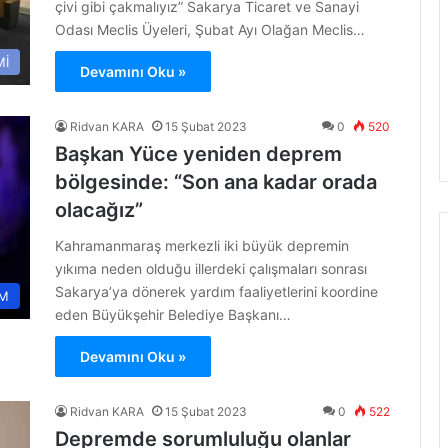
çivi gibi çakmalıyız” Sakarya Ticaret ve Sanayi
Odası Meclis Üyeleri, Şubat Ayı Olağan Meclis…
Mİ
Devamını Oku »
Ridvan KARA
15 Şubat 2023
0
520
Başkan Yüce yeniden deprem
bölgesinde: “Son ana kadar orada
olacağız”
Kahramanmaraş merkezli iki büyük depremin
yıkıma neden olduğu illerdeki çalışmaları sonrası
Sakarya’ya dönerek yardım faaliyetlerini koordine
M
eden Büyükşehir Belediye Başkanı…
Devamını Oku »
Ridvan KARA
15 Şubat 2023
0
522
Depremde sorumluluğu olanlar