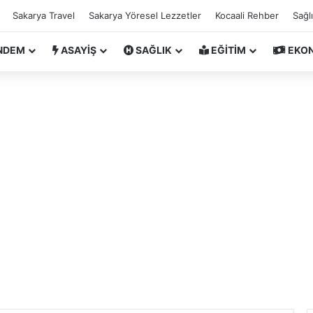
Sakarya Travel
Sakarya Yöresel Lezzetler
Kocaali Rehber
Sağl
NDEM
ASAYİŞ
SAĞLIK
EĞİTİM
EKO