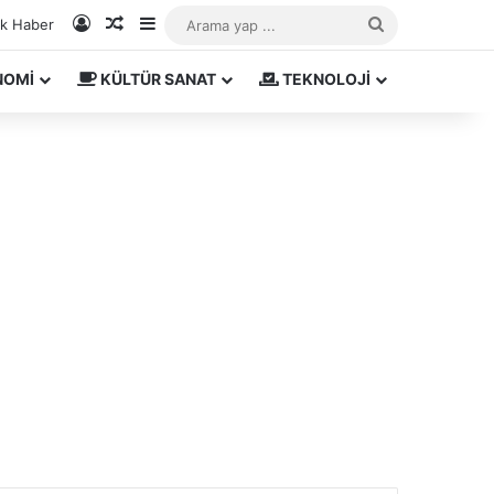
Kayıt Ol
Rastgele Makale
Kenar Bölmesi
Arama
ık Haber
yap
NOMİ
KÜLTÜR SANAT
TEKNOLOJİ
...