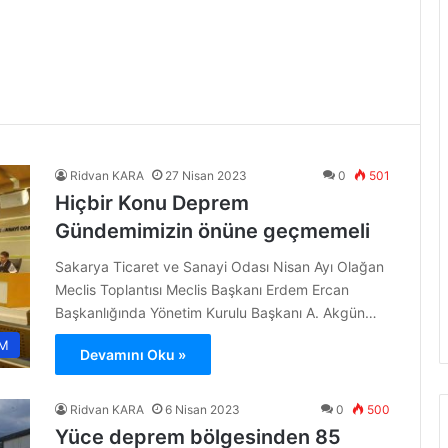
Ridvan KARA
27 Nisan 2023
0
501
Hiçbir Konu Deprem
Gündemimizin önüne geçmemeli
Sakarya Ticaret ve Sanayi Odası Nisan Ayı Olağan
Meclis Toplantısı Meclis Başkanı Erdem Ercan
Başkanlığında Yönetim Kurulu Başkanı A. Akgün…
M
Devamını Oku »
Ridvan KARA
6 Nisan 2023
0
500
Yüce deprem bölgesinden 85