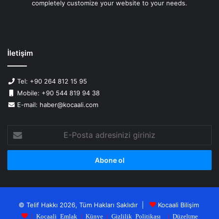
completely customize your website to your needs.
İletişim
Tel: +90 264 812 15 95
Mobile: +90 544 819 94 38
E-mail: haber@kocaali.com
E-
Posta
adresinizi
giriniz
© Telif Hakkı 2026, Tüm Hakları Saklıdır |
Kocaali Bilişim
|
Kocaali Emlak
|
Künye
|
Gizlilik Politikası
|
Düzeltme