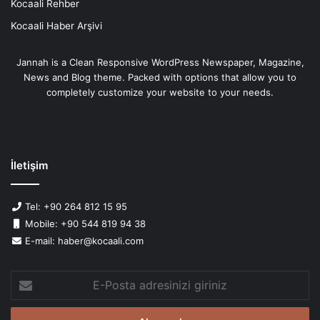
Kocaali Rehber
Kocaali Haber Arşivi
Jannah is a Clean Responsive WordPress Newspaper, Magazine,
News and Blog theme. Packed with options that allow you to
completely customize your website to your needs.
İletişim
Tel: +90 264 812 15 95
Mobile: +90 544 819 94 38
E-mail: haber@kocaali.com
E-
Posta
adresinizi