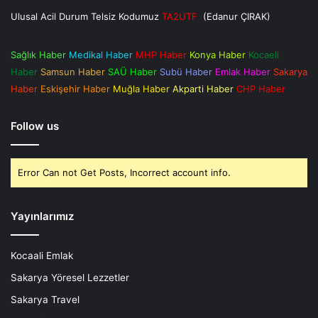
Ulusal Acil Durum Telsiz Kodumuz
TA2UTF
(Edanur ÇIRAK)
Sağlık Haber
Medikal Haber
MHP Haber
Konya Haber
Kocaeli
Haber
Samsun Haber
SAÜ Haber
Subü Haber
Emlak Haber
Sakarya
Haber
Eskişehir Haber
Muğla Haber
Akparti Haber
CHP Haber
Follow us
Error Can not Get Posts, Incorrect account info.
Yayınlarımız
Kocaali Emlak
Sakarya Yöresel Lezzetler
Sakarya Travel