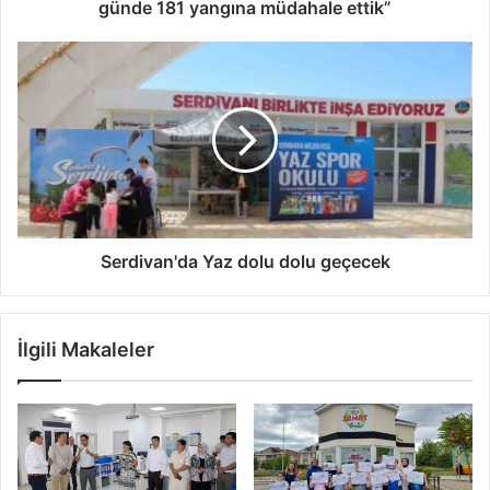
müdahale
günde 181 yangına müdahale ettik”
ettik”
Serdivan'da
Yaz
dolu
dolu
geçecek
Serdivan'da Yaz dolu dolu geçecek
İlgili Makaleler