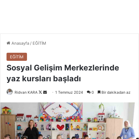
Anasayfa
/
EĞİTİM
EĞİTİM
Sosyal Gelişim Merkezlerinde
yaz kursları başladı
Follow
Bir
Ridvan KARA
1 Temmuz 2024
0
Bir dakikadan az
on
e-
X
posta
göndermek