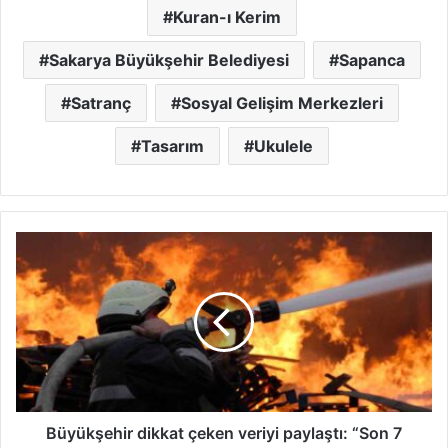
Kuran-ı Kerim
Sakarya Büyükşehir Belediyesi
Sapanca
Satranç
Sosyal Gelişim Merkezleri
Tasarım
Ukulele
Büyükşehir
dikkat
çeken
veriyi
paylaştı:
“Son
7
günde
181
yangına
Büyükşehir dikkat çeken veriyi paylaştı: “Son 7