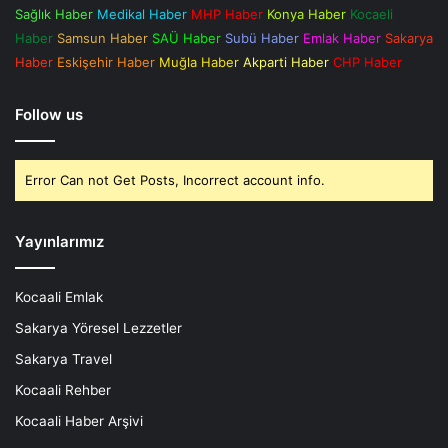
Sağlık Haber
Medikal Haber
MHP Haber
Konya Haber
Kocaeli
Haber
Samsun Haber
SAÜ Haber
Subü Haber
Emlak Haber
Sakarya
Haber
Eskişehir Haber
Muğla Haber
Akparti Haber
CHP Haber
Follow us
Error Can not Get Posts, Incorrect account info.
Yayınlarımız
Kocaali Emlak
Sakarya Yöresel Lezzetler
Sakarya Travel
Kocaali Rehber
Kocaali Haber Arşivi