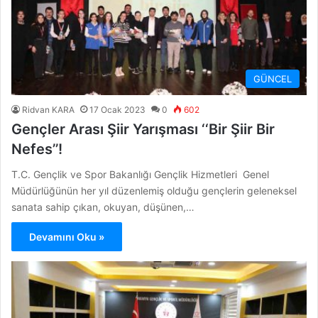
GÜNCEL
Ridvan KARA
17 Ocak 2023
0
602
Gençler Arası Şiir Yarışması ‘‘Bir Şiir Bir
Nefes’’!
T.C. Gençlik ve Spor Bakanlığı Gençlik Hizmetleri Genel
Müdürlüğünün her yıl düzenlemiş olduğu gençlerin geleneksel
sanata sahip çıkan, okuyan, düşünen,…
Devamını Oku »