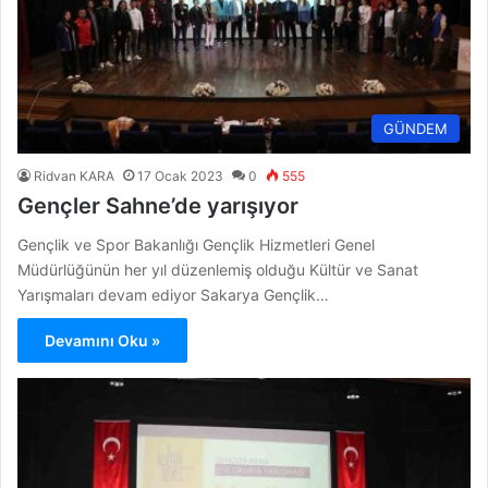
GÜNDEM
Ridvan KARA
17 Ocak 2023
0
555
Gençler Sahne’de yarışıyor
Gençlik ve Spor Bakanlığı Gençlik Hizmetleri Genel
Müdürlüğünün her yıl düzenlemiş olduğu Kültür ve Sanat
Yarışmaları devam ediyor Sakarya Gençlik…
Devamını Oku »