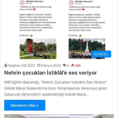
GÜNCEL
Nagihan DELİGÖZ
6 Mayıs 2024
0
588
Nehrin çocukları İstiklâl’e ses veriyor
Millî Eğitim Bakanlığı, “Nehrin Çocukları İstiklâl’e Ses Veriyor”
İstiklâl Marşı Seslendirme Koro Yarışmasında dereceye giren
Sakaryalı öğrencilerin seslendirdiği İstiklâl Marşı…
Devamını Oku »