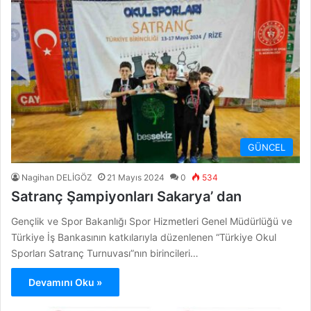
GÜNCEL
Nagihan DELİGÖZ
21 Mayıs 2024
0
534
Satranç Şampiyonları Sakarya’ dan
Gençlik ve Spor Bakanlığı Spor Hizmetleri Genel Müdürlüğü ve
Türkiye İş Bankasının katkılarıyla düzenlenen “Türkiye Okul
Sporları Satranç Turnuvası”nın birincileri…
Devamını Oku »