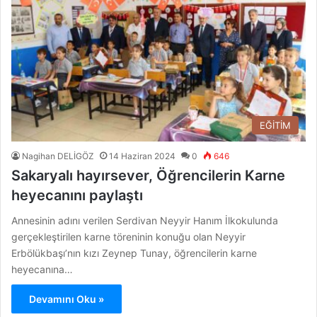
EĞİTİM
Nagihan DELİGÖZ
14 Haziran 2024
0
646
Sakaryalı hayırsever, Öğrencilerin Karne
heyecanını paylaştı
Annesinin adını verilen Serdivan Neyyir Hanım İlkokulunda
gerçekleştirilen karne töreninin konuğu olan Neyyir
Erbölükbaşı’nın kızı Zeynep Tunay, öğrencilerin karne
heyecanına…
Devamını Oku »