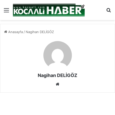
Menü
Ar
Anasayfa
/
Nagihan DELİGÖZ
Nagihan DELİGÖZ
Web
sitesi