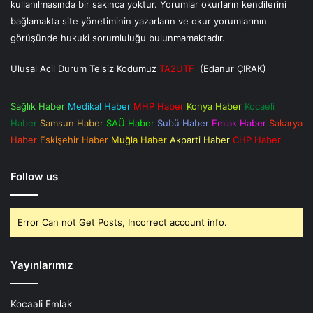
kullanılmasında bir sakınca yoktur. Yorumlar okurların kendilerini
bağlamakta site yönetiminin yazarların ve okur yorumlarının
görüşünde hukuki sorumluluğu bulunmamaktadır.
Ulusal Acil Durum Telsiz Kodumuz
TA2UTF
(Edanur ÇIRAK)
Sağlık Haber
Medikal Haber
MHP Haber
Konya Haber
Kocaeli
Haber
Samsun Haber
SAÜ Haber
Subü Haber
Emlak Haber
Sakarya
Haber
Eskişehir Haber
Muğla Haber
Akparti Haber
CHP Haber
Follow us
Error Can not Get Posts, Incorrect account info.
Yayınlarımız
Kocaali Emlak