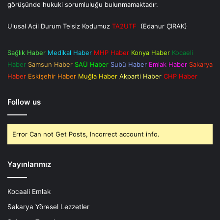
görüşünde hukuki sorumluluğu bulunmamaktadır.
Ulusal Acil Durum Telsiz Kodumuz
TA2UTF
(Edanur ÇIRAK)
Sağlık Haber
Medikal Haber
MHP Haber
Konya Haber
Kocaeli
Haber
Samsun Haber
SAÜ Haber
Subü Haber
Emlak Haber
Sakarya
Haber
Eskişehir Haber
Muğla Haber
Akparti Haber
CHP Haber
Follow us
Error Can not Get Posts, Incorrect account info.
Yayınlarımız
Kocaali Emlak
Sakarya Yöresel Lezzetler