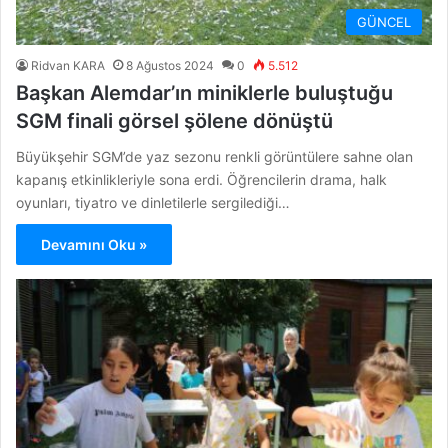
GÜNCEL
Ridvan KARA
8 Ağustos 2024
0
5.512
Başkan Alemdar’ın miniklerle buluştuğu
SGM finali görsel şölene dönüştü
Büyükşehir SGM’de yaz sezonu renkli görüntülere sahne olan
kapanış etkinlikleriyle sona erdi. Öğrencilerin drama, halk
oyunları, tiyatro ve dinletilerle sergilediği…
Devamını Oku »