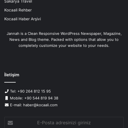
Sakarya Travel
Kocaali Rehber
Kocaali Haber Arşivi
Jannah is a Clean Responsive WordPress Newspaper, Magazine,
News and Blog theme. Packed with options that allow you to
completely customize your website to your needs.
İletişim
Tel: +90 264 812 15 95
Mobile: +90 544 819 94 38
E-mail: haber@kocaali.com
E-
Posta